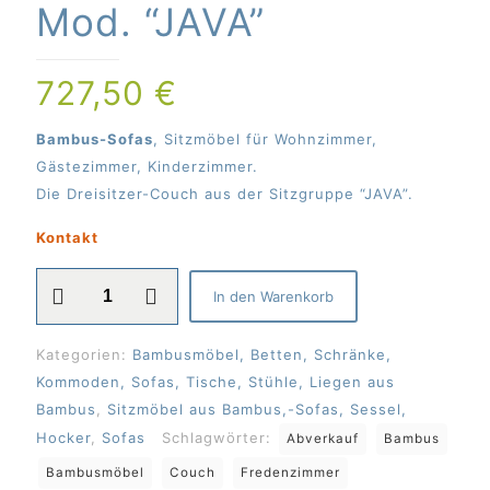
Mod. “JAVA”
727,50
€
Bambus-Sofas
, Sitzmöbel für Wohnzimmer,
Gästezimmer, Kinderzimmer.
Die Dreisitzer-Couch aus der Sitzgruppe “JAVA”.
Kontakt
Bambus-
In den Warenkorb
Sofa,
Zweisitzer-
Kategorien:
Bambusmöbel, Betten, Schränke,
Couch
Kommoden, Sofas, Tische, Stühle, Liegen aus
Mod.
Bambus
,
Sitzmöbel aus Bambus,-Sofas, Sessel,
"JAVA"
Hocker
,
Sofas
Schlagwörter:
Abverkauf
Bambus
Menge
Bambusmöbel
Couch
Fredenzimmer