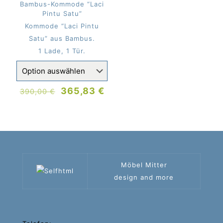
Bambus-Kommode “Laci
Pintu Satu”
Kommode “Laci Pintu
Satu” aus Bambus.
1 Lade, 1 Tür.
Ursprünglicher
Aktueller
365,83
€
390,00
€
Preis
Preis
war:
ist:
390,00 €
365,83 €.
Möbel Mitter
design and more