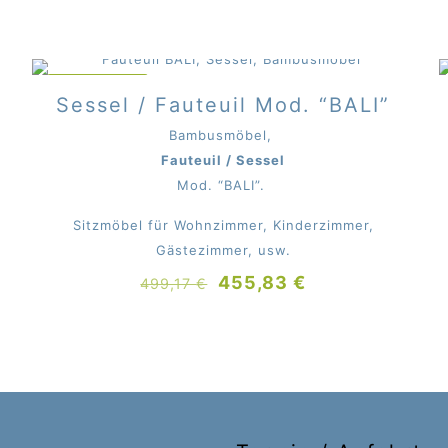
IM ANGEBOT
Sessel / Fauteuil Mod. “BALI”
Bambusmöbel,
Fauteuil / Sessel
Mod. “BALI”.
Sitzmöbel für Wohnzimmer, Kinderzimmer,
Gästezimmer, usw.
Ursprünglicher
Aktueller
455,83
€
499,17
€
Preis
Preis
war:
ist:
499,17 €
455,83 €.