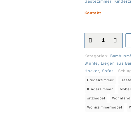
Gästezimmer, Kinderz
Kontakt
Bambus-
Sessel,
Fauteuil
Kategorien:
Bambusmöb
Mod.
Stühle, Liegen aus B
"JAVA"
Hocker
,
Sofas
Schla
Menge
Fredenzimmer
Gäst
Kinderzimmer
Möbel
sitzmöbel
Wohnland
Wohnzimmermöbel