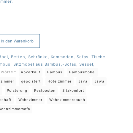
immer.
In den Warenkorb
el, Betten, Schränke, Kommoden, Sofas, Tische,
ambus
,
Sitzmöbel aus Bambus,-Sofas, Sessel,
gwörter:
Abverkauf
Bambus
Bambusmöbel
ezimmer
gepolstert
Hotelzimmer
Java
Jawa
Polsterung
Restposten
Sitzkomfort
schaft
Wohnzimmer
Wohnzimmercouch
Wohnzimmersofa