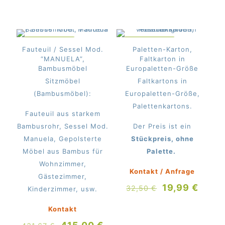
IM ANGEBOT
IM ANGEBOT
Fauteuil / Sessel Mod.
Paletten-Karton,
“MANUELA”,
Faltkarton in
Bambusmöbel
Europaletten-Größe
Sitzmöbel
Faltkartons in
(Bambusmöbel):
Europaletten-Größe,
Palettenkartons.
Fauteuil aus starkem
Bambusrohr, Sessel Mod.
Der Preis ist ein
Manuela, Gepolsterte
Stückpreis, ohne
Möbel aus Bambus für
Palette.
Wohnzimmer,
Kontakt / Anfrage
Gästezimmer,
Ursprünglich
Aktue
19,99
€
32,50
€
Kinderzimmer, usw.
Preis
Preis
Kontakt
war:
ist:
Ursprünglicher
Aktueller
32,50 €
19,99