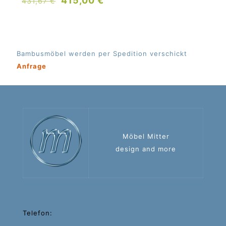
415,00
€
431,67
€
Preis
Preis
war:
ist:
431,67 €
415,00 €.
Bambusmöbel werden per Spedition verschickt
Anfrage
Möbel Mitter
design and more
Telefon: