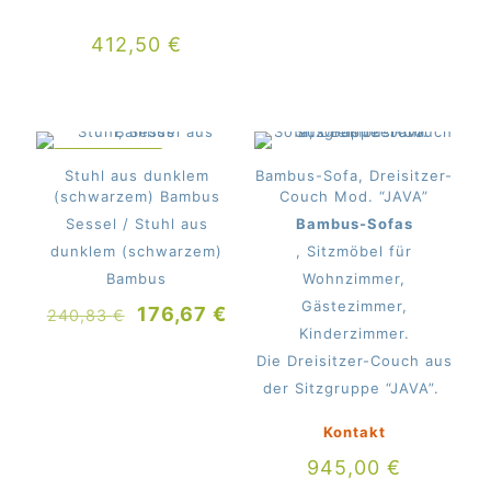
412,50
€
IM ANGEBOT
Stuhl aus dunklem
Bambus-Sofa, Dreisitzer-
(schwarzem) Bambus
Couch Mod. “JAVA”
Sessel / Stuhl aus
Bambus-Sofas
dunklem (schwarzem)
, Sitzmöbel für
Bambus
Wohnzimmer,
Gästezimmer,
Ursprünglicher
Aktueller
176,67
€
240,83
€
Kinderzimmer.
Preis
Preis
Die Dreisitzer-Couch aus
war:
ist:
der Sitzgruppe “JAVA”.
240,83 €
176,67 €.
Kontakt
945,00
€