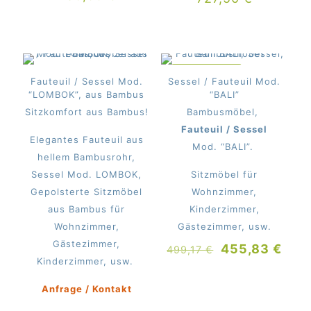
IM ANGEBOT
Fauteuil / Sessel Mod.
Sessel / Fauteuil Mod.
“LOMBOK”, aus Bambus
“BALI”
Sitzkomfort aus Bambus!
Bambusmöbel,
Fauteuil / Sessel
Elegantes Fauteuil aus
Mod. “BALI”.
hellem Bambusrohr,
Sessel Mod. LOMBOK,
Sitzmöbel für
Gepolsterte Sitzmöbel
Wohnzimmer,
aus Bambus für
Kinderzimmer,
Wohnzimmer,
Gästezimmer, usw.
Gästezimmer,
Ursprüngliche
Aktu
455,83
€
499,17
€
Kinderzimmer, usw.
Preis
Prei
war:
ist:
Anfrage / Kontakt
499,17 €
455,