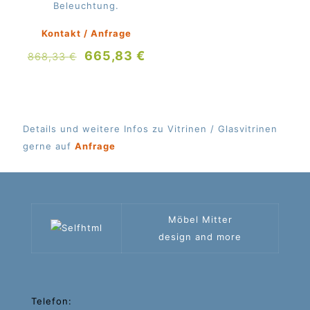
Beleuchtung.
Kontakt / Anfrage
Ursprünglicher
Aktueller
665,83
€
868,33
€
Preis
Preis
war:
ist:
868,33 €
665,83 €.
Details und weitere Infos zu Vitrinen / Glasvitrinen
gerne auf
Anfrage
Möbel Mitter
design and more
Telefon: