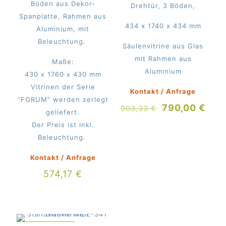
Boden aus Dekor-
Drehtür, 3 Böden,
Spanplatte, Rahmen aus
434 x 1740 x 434 mm
Aluminium, mit
Beleuchtung.
Säulenvitrine aus Glas
mit Rahmen aus
Maße:
Aluminium
430 x 1760 x 430 mm
Vitrinen der Serie
Kontakt / Anfrage
“FORUM” werden zerlegt
Ursprünglich
Aktu
790,00
€
903,33
€
geliefert.
Preis
Prei
Der Preis ist inkl.
war:
ist:
Beleuchtung.
903,33 €
790,
Kontakt / Anfrage
574,17
€