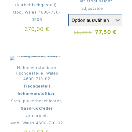
Bar stool height
(Kurbeltischgestell).
adjustable
Mod. Wales 4600-750-
0206
370,00
€
Ursprünglich
Aktue
77,50
€
99,00
€
Preis
Preis
war:
ist:
99,00 €
77,50
Höhenverstellbare
Tischgestelle, Wales
4600-710-02
Tischgestell
höhenverstellbar,
Stahl pulverbeschichtet,
Gasdruckfeder
verchromt.
Mod. Wales 4600-710-02