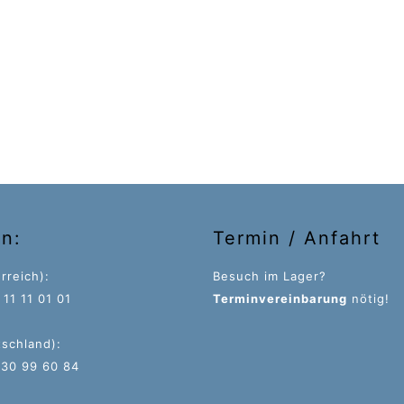
on:
Termin / Anfahrt
rreich):
Besuch im Lager?
11 11 01 01
Terminvereinbarung
nötig!
tschland):
 30 99 60 84