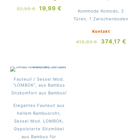
Ursprünglicher
Aktueller
19,99
€
32,50
€
Kommode Komodo, 2
Preis
Preis
Türen, 1 Zwischenboden
war:
ist:
32,50 €
19,99 €.
Kontakt
Ursprünglich
Aktu
374,17
€
415,83
€
Preis
Prei
war:
ist:
415,83 €
374,
Fauteuil / Sessel Mod.
“LOMBOK”, aus Bambus
Sitzkomfort aus Bambus!
Elegantes Fauteuil aus
hellem Bambusrohr,
Sessel Mod. LOMBOK,
Gepolsterte Sitzmöbel
aus Bambus für