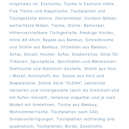
nirgendwo ist
,
Esstische, Tische in Esstisch-Höhe
,
Fixe Tische und Klapptische, Tischplatten und
Tischgestelle alleine
,
Gartenmöbel, Outdoor-Möbel,
wetterfeste Möbel, Tische, Stühle, Barhocker
,
Höhenverstellbare Tischgestelle
,
Niedrige Hocker,
Höhe 40-45cm
,
Regale aus Bambus
,
Schreibtische
und Stühle aus Bambus
,
Sitzmöbel aus Bambus,-
Sofas, Sessel, Hocker
,
Sofas
,
Stadionsitze, Sitze für
Tribünen, Sportplätze, Sporthallen und Wartezonen
,
Stehtische und Stehtisch-Gestelle
,
Stühle aus Holz
/ Metall, Kunststoff, Alu. Sessel aus Holz und
Stapelstühle
,
Stühle Serie “ELENA”, zahlreiche
Varianten und Untergestelle (auch als Drehstuhl und
mit Kufen-Gestell), teilweise stapelbar und je nach
Modell mit Armlehnen
,
Tische aus Bambus,
Wohnzimmertische
,
Tischplatten nach CAD,
Sonderanfertigungen
,
Tischplatten rechteckig und
quadratisch
,
Tischplatten, Borde, Zuschnitte.