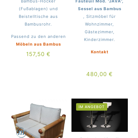
Bambus-Hocker
Fauteuil Mod. “JAVA”,
(Fußablagen) und
Sessel aus Bambus
Beistelltische aus
, Sitzmöbel für
Bambusrohr.
Wohnzimmer,
Gästezimmer,
Passend zu den anderen
Kinderzimmer.
Möbeln aus Bambus
Kontakt
157,50
€
480,00
€
IM ANGEBOT