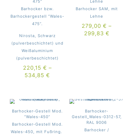
475”
Lehne
Barhocker bzw.
Barhocker SAM, mit
Barhockergestell “Wales-
Lehne
475”.
279,00
€
–
299,83
€
Nirosta, Schwarz
(pulverbeschichtet) und
Weißaluminium
(pulverbeschichtet)
220,15
€
–
534,85
€
Barhocker-Gestell Mod.
Barhocker-
“Wales-450”
Gestell_Wales-0312-57,
RAL 9006
Barhocker-Gestell Mod.
Barhocker /
Wales-450, mit Fußring.