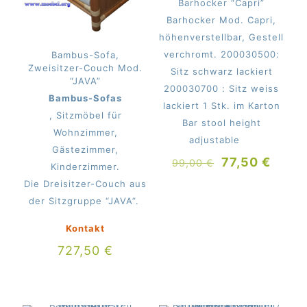
Barhocker “Capri”
Barhocker Mod. Capri,
höhenverstellbar, Gestell
verchromt. 200030500:
Bambus-Sofa,
Zweisitzer-Couch Mod.
Sitz schwarz lackiert
“JAVA”
200030700 : Sitz weiss
Bambus-Sofas
lackiert 1 Stk. im Karton
, Sitzmöbel für
Bar stool height
Wohnzimmer,
adjustable
Gästezimmer,
Ursprünglich
Aktue
77,50
€
99,00
€
Kinderzimmer.
Preis
Preis
Die Dreisitzer-Couch aus
war:
ist:
der Sitzgruppe “JAVA”.
99,00 €
77,50
Kontakt
727,50
€