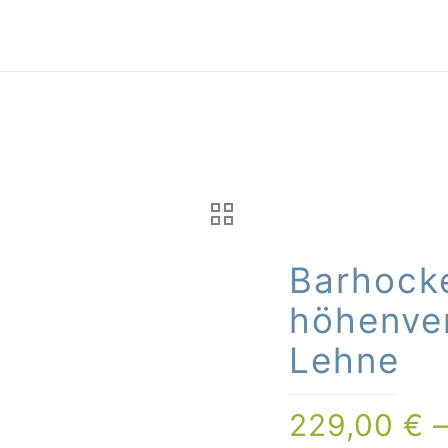
Barhock
höhenver
Lehne
229,00
€