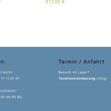
n
817,00
€
on:
Termin / Anfahrt
rreich):
Besuch im Lager?
11 11 01 01
Terminvereinbarung
nötig!
tschland):
 30 99 60 84