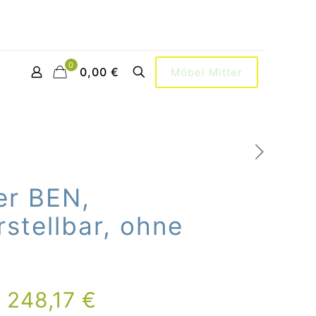
0
0,00 €
Möbel Mitter
er BEN,
stellbar, ohne
–
248,17
€