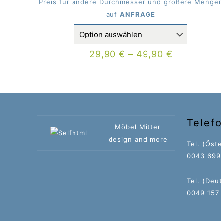
Preis für andere Durchmesser und größere Menge
auf
ANFRAGE
29,90
€
–
49,90
€
Telef
Möbel Mitter
design and more
Tel. (Öste
0043 699 
Tel. (Deu
0049 157