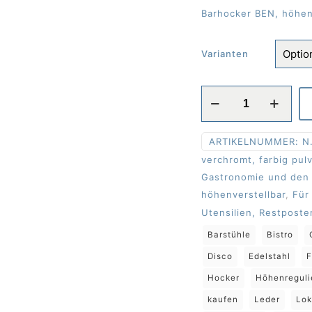
Barhocker BEN, höhen
Varianten
Barhocker
BEN,
höhenverstellbar,
ARTIKELNUMMER:
N.
ohne
verchromt, farbig pul
Lehne
Gastronomie und den 
Menge
höhenverstellbar
,
Für
Utensilien, Restposte
Barstühle
Bistro
Disco
Edelstahl
F
Hocker
Höhenreguli
kaufen
Leder
Lok