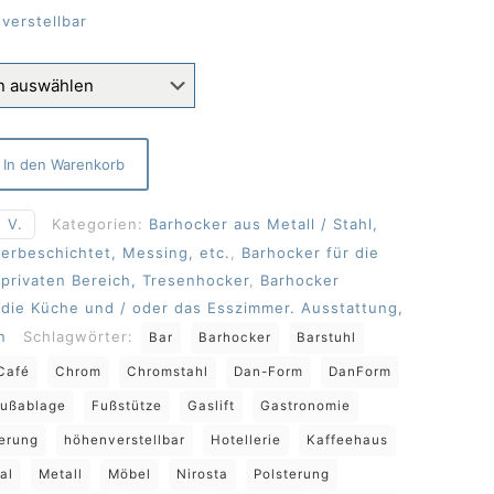
verstellbar
In den Warenkorb
 V.
Kategorien:
Barhocker aus Metall / Stahl,
verbeschichtet, Messing, etc.
,
Barhocker für die
privaten Bereich, Tresenhocker
,
Barhocker
 die Küche und / oder das Esszimmer. Ausstattung,
n
Schlagwörter:
Bar
Barhocker
Barstuhl
Café
Chrom
Chromstahl
Dan-Form
DanForm
ußablage
Fußstütze
Gaslift
Gastronomie
erung
höhenverstellbar
Hotellerie
Kaffeehaus
al
Metall
Möbel
Nirosta
Polsterung