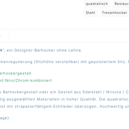
quadratisch
Restaur
Stahl
Tresenhocker
n
N
“, ein Designer-Barhocker ohne Lehne.
öhenregulierung (Sitzhöhe verstellbar) mit gepolstertem Sitz.
arhockergestell
ll Niro/Chrom kombiniert
Barhockergestell oder ein Gestell aus Edelstahl / Nirosta / C
tig ausgewählten Materialien in hoher Qualität. Die quadratisc
 ist mit strapazierfähigem Echtleder überzogen. Hochwertig u
age).