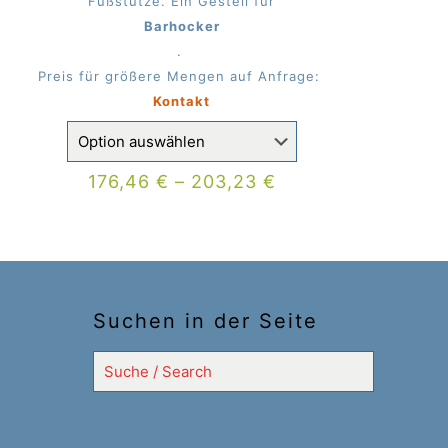
Fußstütze. Ein Gestell für
Barhocker
.
Preis für größere Mengen auf Anfrage:
Kontakt
176,46
€
–
203,23
€
Suchen in der Seite