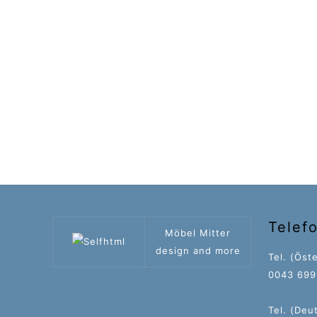
Telef
Möbel Mitter
design and more
Tel. (Öste
0043 699 
Tel. (Deu