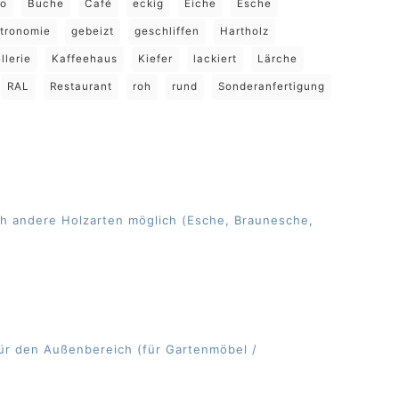
ro
Buche
Café
eckig
Eiche
Esche
tronomie
gebeizt
geschliffen
Hartholz
llerie
Kaffeehaus
Kiefer
lackiert
Lärche
RAL
Restaurant
roh
rund
Sonderanfertigung
uch andere Holzarten möglich (Esche, Braunesche,
t für den Außenbereich (für Gartenmöbel /