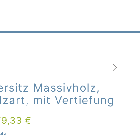
rsitz Massivholz,
lzart, mit Vertiefung
79,33
€
olz!