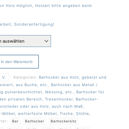
n Holz möglich, Holzart bitte angeben beim
rbeit, Sonderanfertigung!
In den Warenkorb
 V.
Kategorien:
Barhocker aus Holz, gebeizt und
lackiert, aus Buche, etc.
,
Barhocker aus Metall /
big pulverbeschichtet, Messing, etc.
,
Barhocker für
den privaten Bereich, Tresenhocker
,
Barhocker-
unstleder oder aus Holz, auch nach Maß
,
-Möbel, wetterfeste Möbel, Tische, Stühle,
rter:
Bar
Barhocker
Barhockersitz