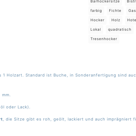
Barhockersitze
Bist
farbig
Fichte
Gas
Hocker
Holz
Hote
Lokal
quadratisch
Tresenhocker
us 1 Holzart. Standard ist Buche, in Sonderanfertigung sind a
45 mm.
öl oder Lack).
rt
, die Sitze gibt es roh, geölt, lackiert und auch imprägnier