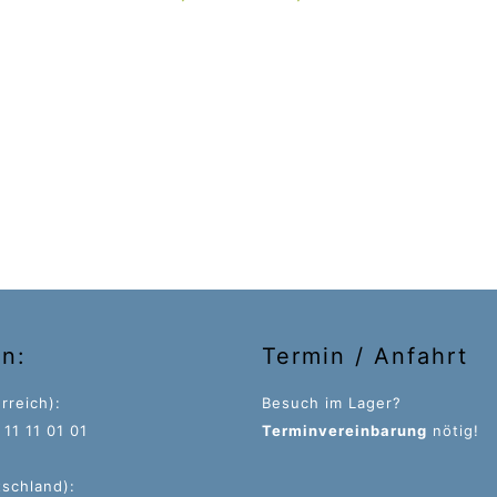
on:
Termin / Anfahrt
rreich):
Besuch im Lager?
11 11 01 01
Terminvereinbarung
nötig!
tschland):