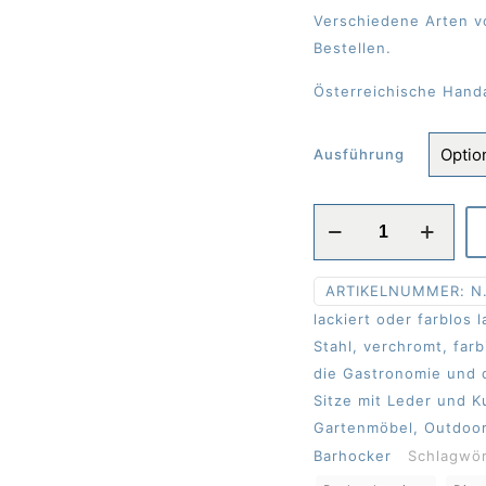
Verschiedene Arten vo
Bestellen.
Österreichische Handa
Ausführung
Barhockersitz
Massivholz,
aus
ARTIKELNUMMER:
N.
1
lackiert oder farblos 
Holzart,
Stahl, verchromt, far
mit
die Gastronomie und 
Vertiefung
Sitze mit Leder und K
Menge
Gartenmöbel, Outdoor
Barhocker
Schlagwö