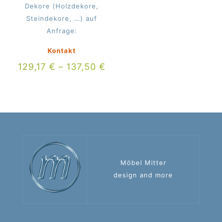
Dekore (Holzdekore,
Steindekore, …) auf
Anfrage:
Kontakt
129,17
€
–
137,50
€
Möbel Mitter
design and more