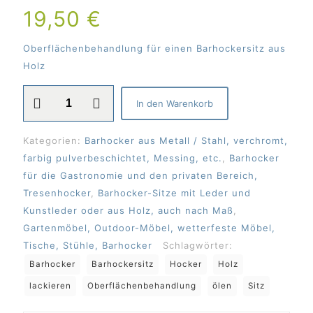
19,50
€
Oberflächenbehandlung für einen Barhockersitz aus
Holz
Oberflächenbehandlung
In den Warenkorb
für
Barhockersitze
Kategorien:
Barhocker aus Metall / Stahl, verchromt,
aus
farbig pulverbeschichtet, Messing, etc.
,
Barhocker
Holz
für die Gastronomie und den privaten Bereich,
Menge
Tresenhocker
,
Barhocker-Sitze mit Leder und
Kunstleder oder aus Holz, auch nach Maß
,
Gartenmöbel, Outdoor-Möbel, wetterfeste Möbel,
Tische, Stühle, Barhocker
Schlagwörter:
Barhocker
Barhockersitz
Hocker
Holz
lackieren
Oberflächenbehandlung
ölen
Sitz