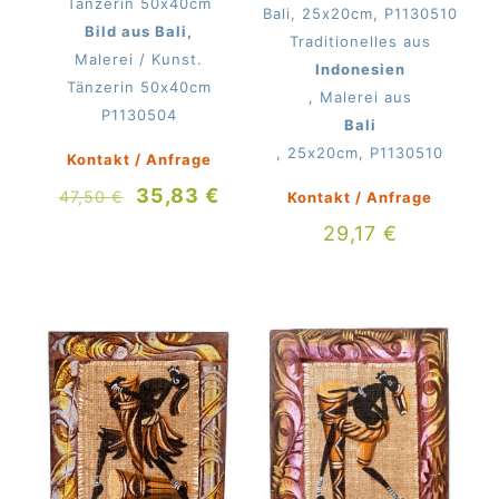
Tänzerin 50x40cm
Bali, 25x20cm, P1130510
Bild aus Bali,
Traditionelles aus
Malerei / Kunst.
Indonesien
Tänzerin 50x40cm
, Malerei aus
P1130504
Bali
, 25x20cm, P1130510
Kontakt / Anfrage
Ursprünglicher
Aktueller
35,83
€
47,50
€
Kontakt / Anfrage
Preis
Preis
29,17
€
war:
ist:
47,50 €
35,83 €.