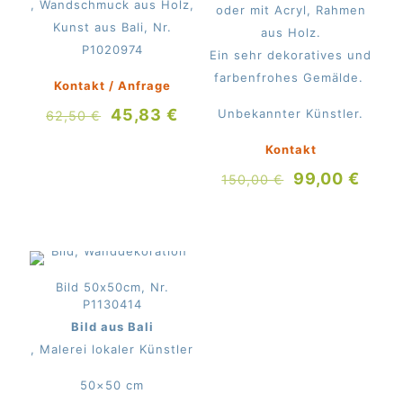
, Wandschmuck aus Holz,
oder mit Acryl, Rahmen
Kunst aus Bali, Nr.
aus Holz.
P1020974
Ein sehr dekoratives und
farbenfrohes Gemälde.
Kontakt / Anfrage
Ursprünglicher
Aktueller
45,83
€
Unbekannter Künstler.
62,50
€
Preis
Preis
Kontakt
war:
ist:
Ursprünglich
Aktue
99,00
€
62,50 €
45,83 €.
150,00
€
Preis
Preis
war:
ist:
150,00 €
99,0
Bild 50x50cm, Nr.
P1130414
Bild aus Bali
, Malerei lokaler Künstler
50×50 cm