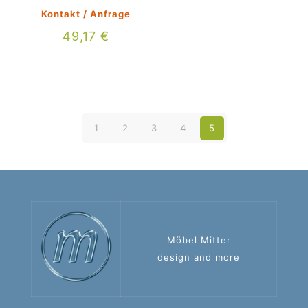
Kontakt / Anfrage
49,17
€
1
2
3
4
5
Möbel Mitter
design and more