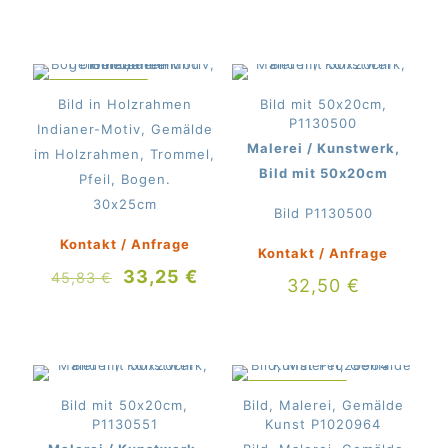
Preis
Preis
war:
ist:
82,50 €
73,33
IM ANGEBOT
Bild in Holzrahmen
Bild mit 50x20cm,
P1130500
Indianer-Motiv, Gemälde
Malerei / Kunstwerk,
im Holzrahmen, Trommel,
Bild mit 50x20cm
Pfeil, Bogen.
30x25cm
Bild P1130500
Kontakt / Anfrage
Kontakt / Anfrage
Ursprünglicher
Aktueller
33,25
€
45,83
€
32,50
€
Preis
Preis
war:
ist:
45,83 €
33,25 €.
IM ANGEBOT
Bild mit 50x20cm,
Bild, Malerei, Gemälde
P1130551
Kunst P1020964