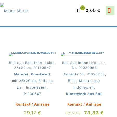
0
0,00 €
IM ANGEBOT
Bild aus Bali, Indonesien,
Bild aus Indonesien, cm
25x20cm, P1130547
Nr. P1020963
Malerei, Kunstwerk
Gemälde Nr. P1020963,
mit 25x20cm, Bild aus
Bild / Malerei aus
Bali, Indonesien,
Indonesien,
P1130547
Kunstwerk aus Bali
Kontakt / Anfrage
Kontakt / Anfrage
Ursprünglich
Aktue
29,17
€
73,33
€
82,50
€