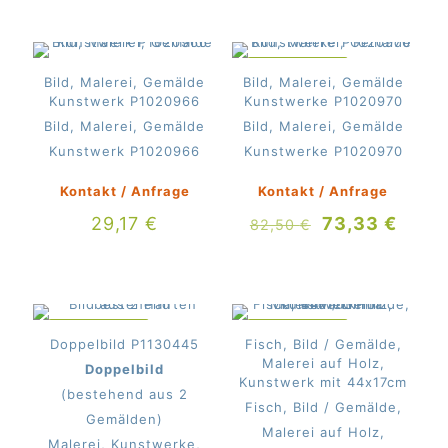
war:
ist:
war:
ist:
82,50 €
73,33 €.
82,50 €
73,33
IM ANGEBOT
Bild, Malerei, Gemälde
Bild, Malerei, Gemälde
Kunstwerk P1020966
Kunstwerke P1020970
Bild, Malerei, Gemälde
Bild, Malerei, Gemälde
Kunstwerk P1020966
Kunstwerke P1020970
Kontakt / Anfrage
Kontakt / Anfrage
Ursprünglich
Aktue
29,17
€
73,33
€
82,50
€
Preis
Preis
war:
ist:
82,50 €
73,33
IM ANGEBOT
IM ANGEBOT
Doppelbild P1130445
Fisch, Bild / Gemälde,
Malerei auf Holz,
Doppelbild
Kunstwerk mit 44x17cm
(bestehend aus 2
Fisch, Bild / Gemälde,
Gemälden)
Malerei auf Holz,
Malerei, Kunstwerke,