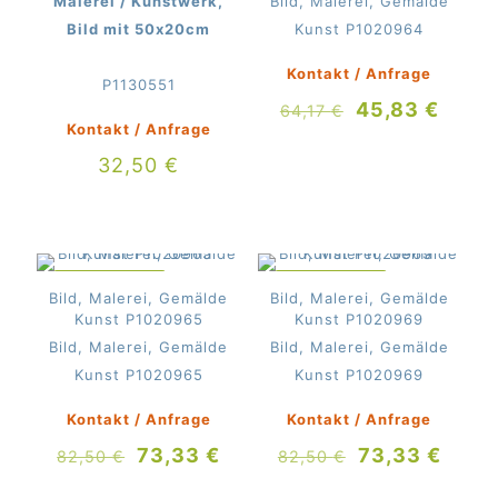
Malerei / Kunstwerk,
Bild, Malerei, Gemälde
Bild mit 50x20cm
Kunst P1020964
Kontakt / Anfrage
P1130551
Ursprüngliche
Aktue
45,83
€
64,17
€
Kontakt / Anfrage
Preis
Preis
war:
ist:
32,50
€
64,17 €
45,83
IM ANGEBOT
IM ANGEBOT
Bild, Malerei, Gemälde
Bild, Malerei, Gemälde
Kunst P1020965
Kunst P1020969
Bild, Malerei, Gemälde
Bild, Malerei, Gemälde
Kunst P1020965
Kunst P1020969
Kontakt / Anfrage
Kontakt / Anfrage
Ursprünglicher
Aktueller
Ursprünglich
Aktue
73,33
€
73,33
€
82,50
€
82,50
€
Preis
Preis
Preis
Preis