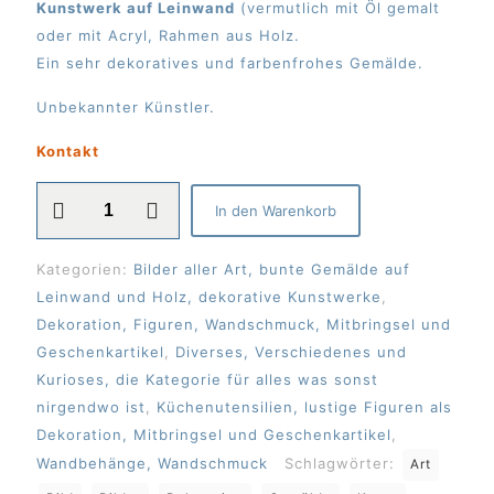
Kunstwerk auf Leinwand
(vermutlich mit Öl gemalt
war:
ist:
oder mit Acryl, Rahmen aus Holz.
150,00 €
99,00 €.
Ein sehr dekoratives und farbenfrohes Gemälde.
Unbekannter Künstler.
Kontakt
Bild
In den Warenkorb
/
Gemälde,
Kategorien:
Bilder aller Art, bunte Gemälde auf
150x100cm
Leinwand und Holz, dekorative Kunstwerke
,
Menge
Dekoration, Figuren, Wandschmuck, Mitbringsel und
Geschenkartikel
,
Diverses, Verschiedenes und
Kurioses, die Kategorie für alles was sonst
nirgendwo ist
,
Küchenutensilien, lustige Figuren als
Dekoration, Mitbringsel und Geschenkartikel
,
Wandbehänge, Wandschmuck
Schlagwörter:
Art