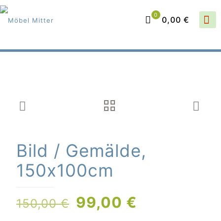
0
0,00 €
Bild / Gemälde,
150x100cm
Ursprünglicher
Aktueller
99,00
€
150,00
€
Preis
Preis