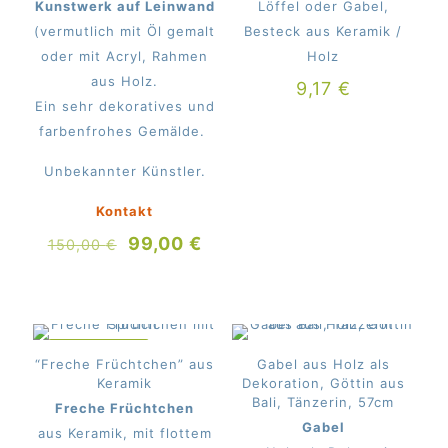
Kunstwerk auf Leinwand
Löffel oder Gabel,
(vermutlich mit Öl gemalt
Besteck aus Keramik /
oder mit Acryl, Rahmen
Holz
aus Holz.
9,17
€
Ein sehr dekoratives und
farbenfrohes Gemälde.
Unbekannter Künstler.
Kontakt
Ursprünglicher
Aktueller
99,00
€
150,00
€
Preis
Preis
war:
ist:
150,00 €
99,00 €.
IM ANGEBOT
“Freche Früchtchen” aus
Gabel aus Holz als
Keramik
Dekoration, Göttin aus
Bali, Tänzerin, 57cm
Freche Früchtchen
Gabel
aus Keramik, mit flottem