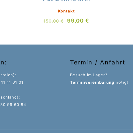
Kontakt
Ursprünglicher
Aktueller
99,00
€
150,00
€
Preis
Preis
war:
ist:
150,00 €
99,00 €.
on:
Termin / Anfahrt
rreich):
Besuch im Lager?
11 11 01 01
Terminvereinbarung
nötig!
tschland):
 30 99 60 84