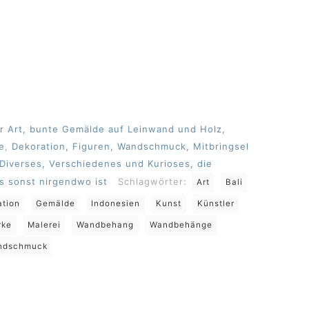
ler Art, bunte Gemälde auf Leinwand und Holz,
e
,
Dekoration, Figuren, Wandschmuck, Mitbringsel
Diverses, Verschiedenes und Kurioses, die
as sonst nirgendwo ist
Schlagwörter:
Art
Bali
ation
Gemälde
Indonesien
Kunst
Künstler
rke
Malerei
Wandbehang
Wandbehänge
ndschmuck