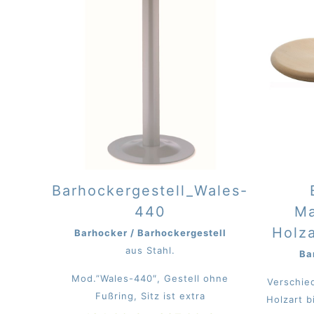
Barhockergestell_Wales-
440
Ma
Holza
Barhocker / Barhockergestell
aus Stahl.
Ba
Mod.”Wales-440″, Gestell ohne
Verschie
Fußring, Sitz ist extra
Holzart b