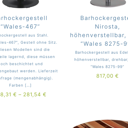
rhockergestell
Barhockergest
“Wales-467”
Nirosta,
höhenverstellbar,
hockergestell aus Stahl.
les-467″, Gestell ohne Sitz.
“Wales 8275-9
diesen Modellen sind die
Barhockergestell aus Edel
teile lagernd, diese müssen
höhenverstellbar, drehbar
noch beschichtet und
“Wales 8275-99”
ngebaut werden. Lieferzeit
817,00
€
nfrage (mengenabhängig).
Farben
[…]
98,31
€
–
281,54
€