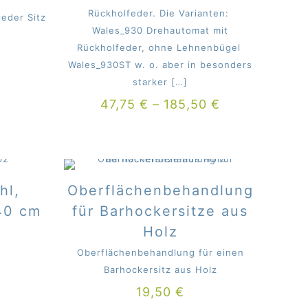
Rückholfeder. Die Varianten:
jeder Sitz
Wales_930 Drehautomat mit
Rückholfeder, ohne Lehnenbügel
Wales_930ST w. o. aber in besonders
starker
[…]
47,75
€
–
185,50
€
hl,
Oberflächenbehandlung
 40 cm
für Barhockersitze aus
Holz
Oberflächenbehandlung für einen
Barhockersitz aus Holz
19,50
€