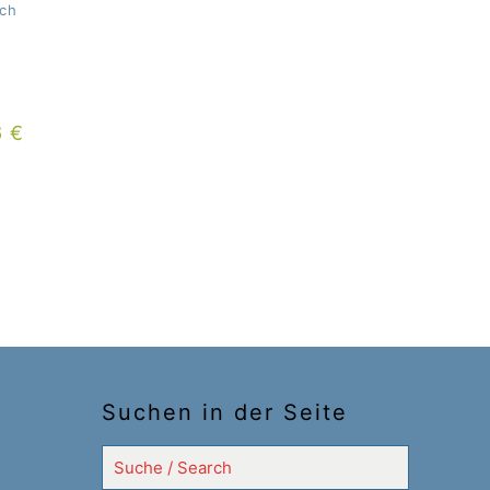
och
6
€
Suchen in der Seite