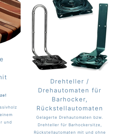
ze
mit
Drehteller /
Drehautomaten für
ze!
Barhocker,
ssivholz
Rückstellautomaten
 einem
Gelagerte Drehautomaten bzw.
er und
Drehteller für Barhockersitze,
Rückstellautomaten mit und ohne