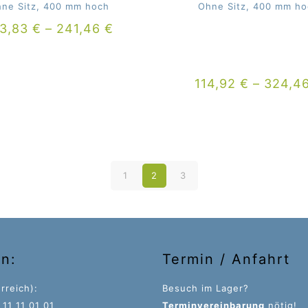
ne Sitz, 400 mm hoch
Ohne Sitz, 400 mm h
23,83
€
–
241,46
€
114,92
€
–
324,4
1
2
3
on:
Termin / Anfahrt
rreich):
Besuch im Lager?
11 11 01 01
Terminvereinbarung
nötig!