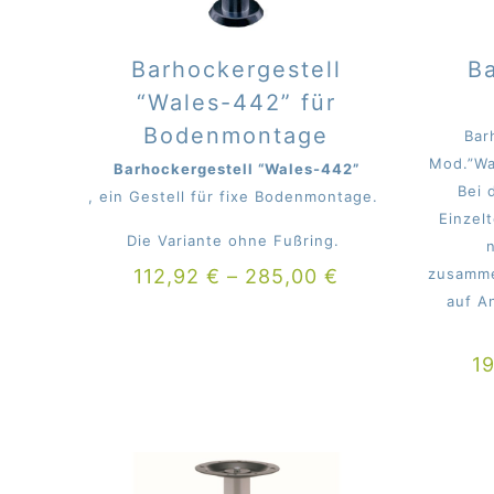
Barhockergestell
Ba
“Wales-442” für
Bodenmontage
Bar
Mod.”Wa
Barhockergestell “Wales-442”
Bei 
, ein Gestell für fixe Bodenmontage.
Einzel
Die Variante ohne Fußring.
112,92
€
–
285,00
€
zusamme
auf A
1