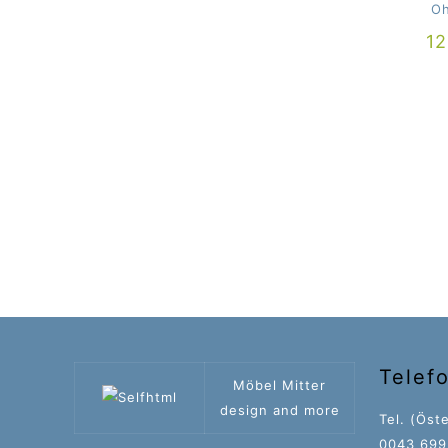
Oh
1
Telef
Möbel Mitter
design and more
Tel. (Öste
0043 699 