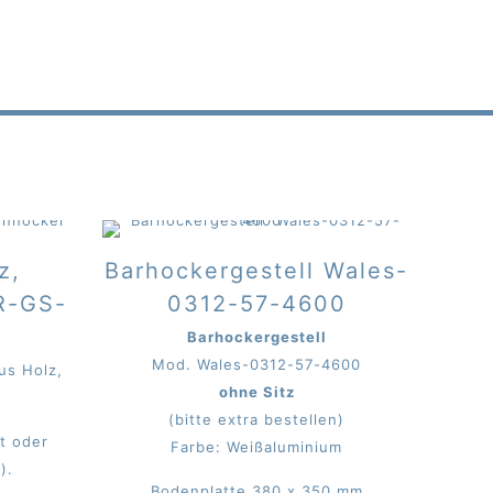
z,
Barhockergestell Wales-
R-GS-
0312-57-4600
Barhockergestell
Mod. Wales-0312-57-4600
us Holz,
ohne Sitz
(bitte extra bestellen)
t oder
Farbe: Weißaluminium
).
Bodenplatte 380 x 350 mm