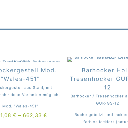
ockergestell Mod.
Barhocker Hol
“Wales-451”
Tresenhocker GU
12
ckergestell aus Stahl, mit
zahlreiche Varianten möglich.
Barhocker / Tresenhocker a
GUR-GS-12
Mod. “Wales-451”
31,08
€
–
662,33
€
Buche gebeizt und lackier
farblos lackiert (natur