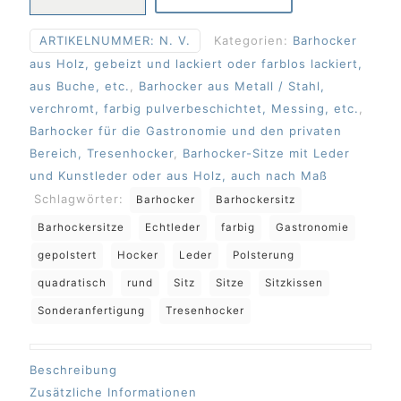
mit
echtem
ARTIKELNUMMER:
N. V.
Kategorien:
Barhocker
Leder
aus Holz, gebeizt und lackiert oder farblos lackiert,
Menge
aus Buche, etc.
,
Barhocker aus Metall / Stahl,
verchromt, farbig pulverbeschichtet, Messing, etc.
,
Barhocker für die Gastronomie und den privaten
Bereich, Tresenhocker
,
Barhocker-Sitze mit Leder
und Kunstleder oder aus Holz, auch nach Maß
Schlagwörter:
Barhocker
Barhockersitz
Barhockersitze
Echtleder
farbig
Gastronomie
gepolstert
Hocker
Leder
Polsterung
quadratisch
rund
Sitz
Sitze
Sitzkissen
Sonderanfertigung
Tresenhocker
Beschreibung
Zusätzliche Informationen