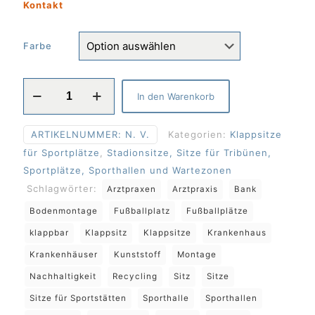
Kontakt
Farbe
Franziska_MM2016
In den Warenkorb
auf
Traverse,
ARTIKELNUMMER:
N. V.
Kategorien:
Klappsitze
Klappsitze
für Sportplätze
,
Stadionsitze, Sitze für Tribünen,
als
Sportplätze, Sporthallen und Wartezonen
Bank
Schlagwörter:
Arztpraxen
Arztpraxis
Bank
Menge
Bodenmontage
Fußballplatz
Fußballplätze
klappbar
Klappsitz
Klappsitze
Krankenhaus
Krankenhäuser
Kunststoff
Montage
Nachhaltigkeit
Recycling
Sitz
Sitze
Sitze für Sportstätten
Sporthalle
Sporthallen