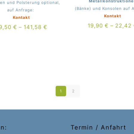
Metallkonstruktione
en und Polsterung optional,
(Bänke) und Konsolen auf 
auf Anfrage:
Kontakt
Kontakt
19,90
€
–
22,42
9,50
€
–
141,58
€
1
2
on:
Termin / Anfahrt