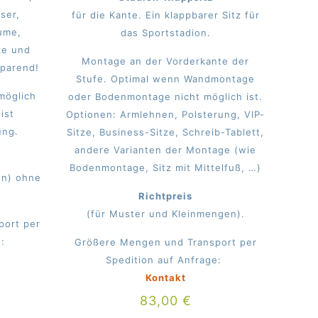
ser,
für die Kante. Ein klappbarer Sitz für
ume,
das Sportstadion.
ze und
Montage an der Vorderkante der
sparend!
Stufe. Optimal wenn Wandmontage
möglich
oder Bodenmontage nicht möglich ist.
ist
Optionen: Armlehnen, Polsterung, VIP-
ung.
Sitze, Business-Sitze, Schreib-Tablett,
andere Varianten der Montage (wie
Bodenmontage, Sitz mit Mittelfuß, …)
en) ohne
Richtpreis
(für Muster und Kleinmengen).
port per
e:
Größere Mengen und Transport per
Spedition auf Anfrage:
Kontakt
83,00
€