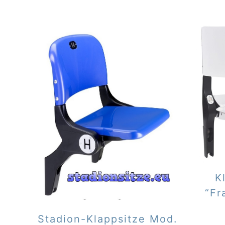
K
“Fr
Stadion-Klappsitze Mod.