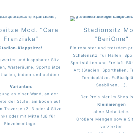
psitze Mod. “Cara
Stadionsitz M
Franziska”
“BeriOme”
Stadion-Klappsitze!
Ein robuster und trotzdem p
Schalensitz, für Hallen, Spo
iswerter und klappbarer Sitz
Sportstätten und Freiluft-Bü
ien, Warteräume, Sportplätze
Art (Stadien, Sporthallen, T
thallen, indoor und outdoor.
Tennisplätze, Fußballpl
Seebünen, …).
Varianten:
gung an einer Wand, an der
Der Preis hier im Shop is
ite der Stufe, am Boden auf
Kleinmengen
m-Traverse (2, 3 oder 4 Sitze
ohne Metallteile.
nk) oder mit Mittelfuß für
Größere Mengen sowie Sit
Einzelmontage.
verzinkten