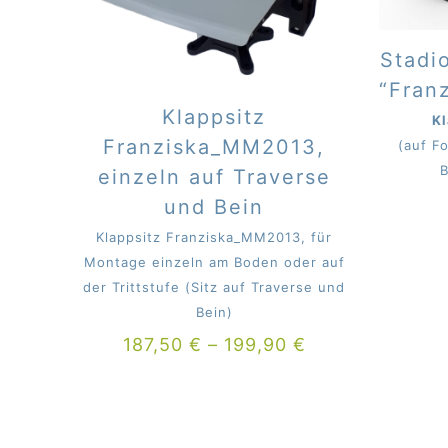
Stadi
“Fran
Klappsitz
Kl
Franziska_MM2013,
(auf F
B
einzeln auf Traverse
und Bein
Klappsitz Franziska_MM2013, für
Montage einzeln am Boden oder auf
der Trittstufe (Sitz auf Traverse und
Bein)
187,50
€
–
199,90
€