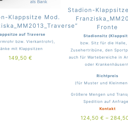
Stadion-Klappsitz
on-Klappsitze Mod.
Franziska_MM2
ziska_MM2013_Traverse”
Fronte
appsitze auf Traverse
Stadionsitz (Klappsit
ormrohr bzw. Vierkantrohr),
bzw. Sitz für die Halle,
änke mit Klappsitzen
Zusehertribüne, den Sportp
auch für Wartebereiche in A
149,50
€
oder Krankenhäusern
Richtpreis
(für Muster und Kleinme
Größere Mengen und Trans
Spedition auf Anfrag
Kontakt
124,50
€
–
284,5