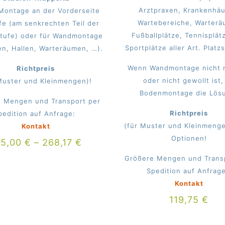
Arztpraxen, Krankenhäu
 Montage an der Vorderseite
Wartebereiche, Warterä
fe (am senkrechten Teil der
Fußballplätze, Tennisplät
stufe) oder für Wandmontage
Sportplätze aller Art. Platz
len, Hallen, Warteräumen, …).
Wenn Wandmontage nicht 
Richtpreis
oder nicht gewollt ist, 
Muster und Kleinmengen)!
Bodenmontage die Lös
 Mengen und Transport per
Richtpreis
pedition auf Anfrage:
(für Muster und Kleinmeng
Kontakt
Optionen!
05,00
€
–
268,17
€
Größere Mengen und Trans
Spedition auf Anfrag
Kontakt
119,75
€