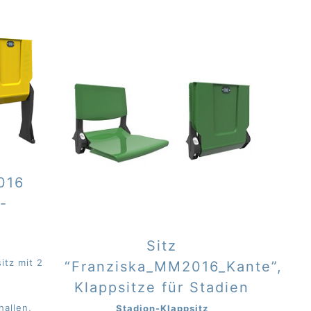
016
-
Sitz
itz mit 2
“Franziska_MM2016_Kante”,
Klappsitze für Stadien
hallen,
Stadion-Klappsitz