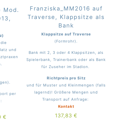
Franziska_MM2016 auf
e Mod.
Traverse, Klappsitze als
013,
Bank
Klappsitze auf Traverse
z)
(Formrohr).
 die
latz und
Bank mit 2, 3 oder 4 Klappsitzen, als
rztpraxen
Spielerbank, Trainerbank oder als Bank
.
für Zuseher im Stadion.
Richtpreis pro Sitz
ngen).
und für Muster und Kleinmengen (falls
lagernd)! Größere Mengen und
port per
Transport auf Anfrage:
e:
Kontakt
137,83
€
0
€