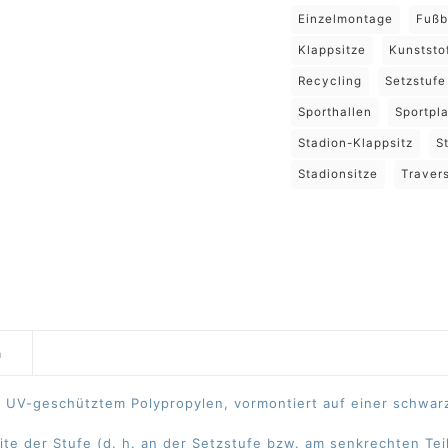
Einzelmontage
Fußb
Klappsitze
Kunststo
Recycling
Setzstufe
Sporthallen
Sportpla
Stadion-Klappsitz
S
Stadionsitze
Traver
n
 UV-geschütztem Polypropylen, vormontiert auf einer schwarz
te der Stufe (d. h. an der Setzstufe bzw. am senkrechten Te