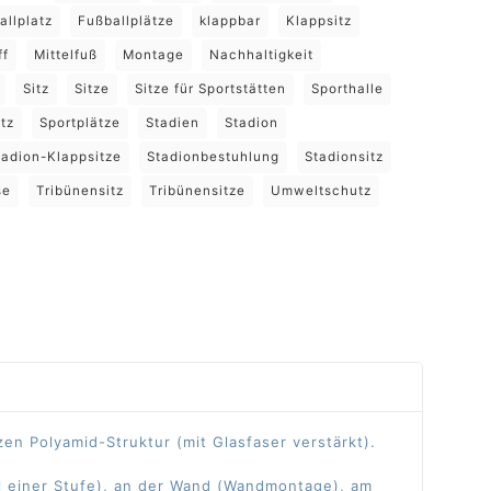
allplatz
Fußballplätze
klappbar
Klappsitz
ff
Mittelfuß
Montage
Nachhaltigkeit
Sitz
Sitze
Sitze für Sportstätten
Sporthalle
tz
Sportplätze
Stadien
Stadion
tadion-Klappsitze
Stadionbestuhlung
Stadionsitz
se
Tribünensitz
Tribünensitze
Umweltschutz
en Polyamid-Struktur (mit Glasfaser verstärkt).
il einer Stufe), an der Wand (Wandmontage), am