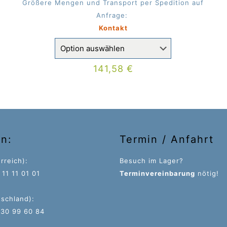
Größere Mengen und Transport per Spedition auf
Anfrage:
Kontakt
141,58
€
on:
Termin / Anfahrt
rreich):
Besuch im Lager?
11 11 01 01
Terminvereinbarung
nötig!
tschland):
 30 99 60 84