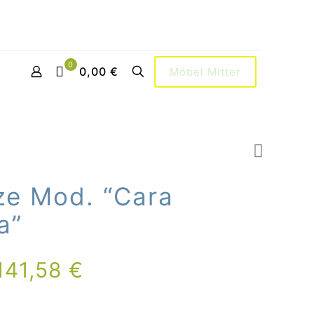
0
0,00 €
Möbel Mitter
ze Mod. “Cara
a”
141,58
€