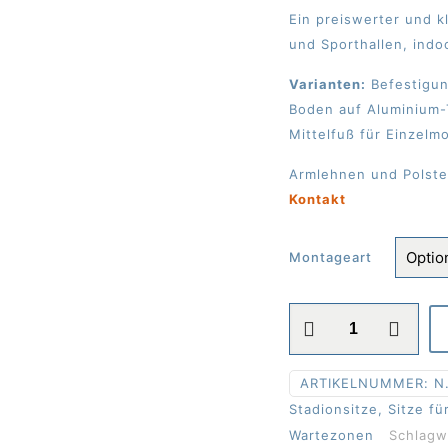
Ein preiswerter und k
und Sporthallen, indo
Varianten:
Befestigun
Boden auf Aluminium-T
Mittelfuß für Einzelm
Armlehnen und Polste
Kontakt
Montageart
Klappsitze
Mod.
"Cara
ARTIKELNUMMER:
N.
Franziska"
Stadionsitze, Sitze fü
Menge
Wartezonen
Schlagw