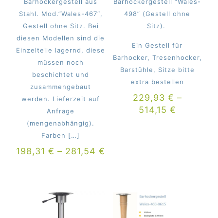
Barhockergestell aus
Barhockergestell “Wales-
Stahl. Mod.”Wales-467″,
498” (Gestell ohne
Gestell ohne Sitz. Bei
Sitz).
diesen Modellen sind die
Ein Gestell für
Einzelteile lagernd, diese
Barhocker, Tresenhocker,
müssen noch
Barstühle, Sitze bitte
beschichtet und
extra bestellen
zusammengebaut
229,93
€
–
werden. Lieferzeit auf
514,15
€
Anfrage
(mengenabhängig).
Farben
[…]
198,31
€
–
281,54
€