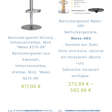
Barhockergestell Wales-
460
Barhockergestelle
Barhockergestell Nirosta,
Wales-460
höhenverstellbar, Mod.
, Gestelle aus Stahl,
“Wales 8275-99”
Sitze sind extra, optional
Barhockergestell aus
mit Holzsäulen (Buche
Edelstahl,
roh).
höhenverstellbar,
Zahlreiche Varianten
drehbar, Mod. “Wales
verfügbar.
8275-99”
272,69
€
–
817,00
€
592,69
€