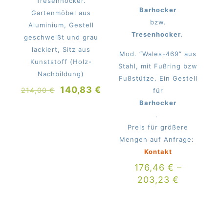
Tresenhocker.
Barhocker
Gartenmöbel aus
bzw.
Aluminium, Gestell
Tresenhocker.
geschweißt und grau
lackiert, Sitz aus
Mod. “Wales-469” aus
Kunststoff (Holz-
Stahl, mit Fußring bzw
Nachbildung)
Fußstütze. Ein Gestell
Ursprünglicher
Aktueller
140,83
€
214,00
€
für
Preis
Preis
Barhocker
war:
ist:
.
214,00 €
140,83 €.
Preis für größere
Mengen auf Anfrage:
Kontakt
176,46
€
–
203,23
€