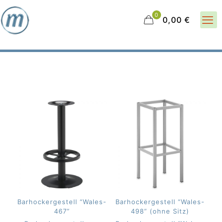
0
0,00 €
Barhockergestell “Wales-
Barhockergestell “Wales-
467”
498” (ohne Sitz)