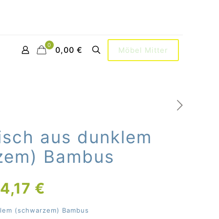
0
0,00 €
Möbel Mitter
isch aus dunklem
zem) Bambus
sprünglicher
Aktueller
4,17
€
eis
Preis
klem (schwarzem) Bambus
r:
ist: