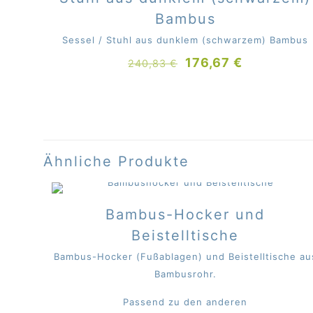
Bambus
Sessel / Stuhl aus dunklem (schwarzem) Bambus
Ursprünglicher
Aktueller
176,67
€
240,83
€
Preis
Preis
war:
ist:
240,83 €
176,67 €.
Ähnliche Produkte
Bambus-Hocker und
Beistelltische
Bambus-Hocker (Fußablagen) und Beistelltische au
Bambusrohr.
Passend zu den anderen