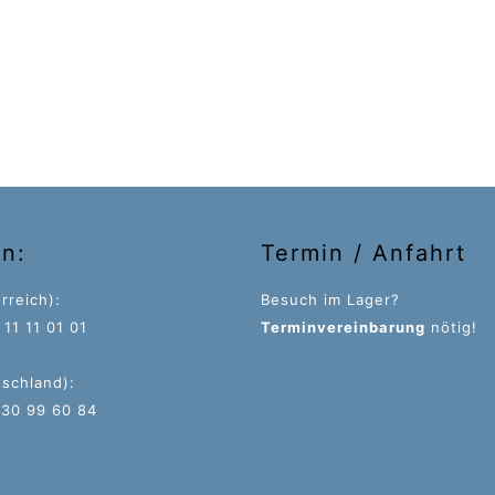
on:
Termin / Anfahrt
rreich):
Besuch im Lager?
11 11 01 01
Terminvereinbarung
nötig!
tschland):
 30 99 60 84