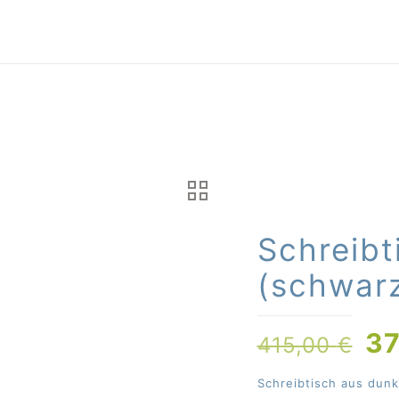
Schreibt
(schwar
Ur
37
415,00
€
Pr
Schreibtisch aus dun
wa