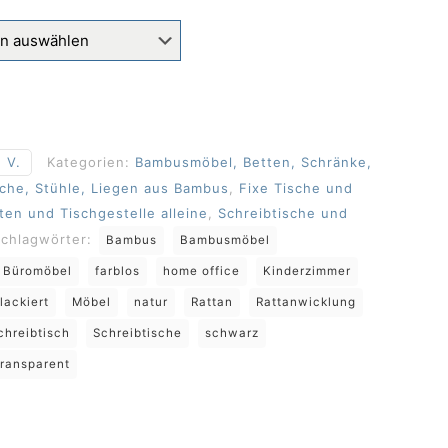
5,00 €
374,17 €.
 V.
Kategorien:
Bambusmöbel, Betten, Schränke,
che, Stühle, Liegen aus Bambus
,
Fixe Tische und
ten und Tischgestelle alleine
,
Schreibtische und
chlagwörter:
Bambus
Bambusmöbel
Büromöbel
farblos
home office
Kinderzimmer
lackiert
Möbel
natur
Rattan
Rattanwicklung
chreibtisch
Schreibtische
schwarz
transparent