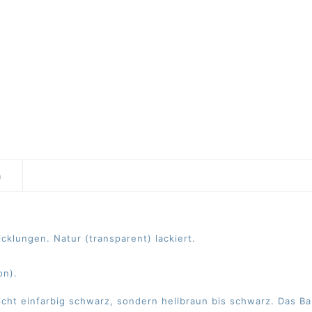
n
cklungen. Natur (transparent) lackiert.
on).
ht einfarbig schwarz, sondern hellbraun bis schwarz. Das Bamb