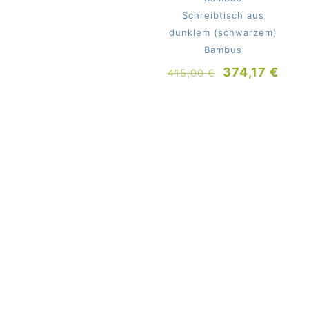
Schreibtisch aus
dunklem (schwarzem)
Bambus
Ursprünglich
Aktu
374,17
€
415,00
€
Preis
Prei
war:
ist:
415,00 €
374,