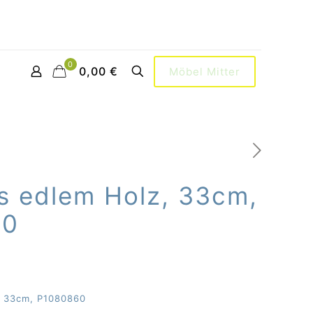
0
0,00 €
Möbel Mitter
s edlem Holz, 33cm,
60
, 33cm, P1080860