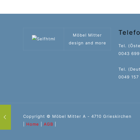
Telef
Möbel Mitter
design and more
Tel. (Öste
0043 699 
Tel. (Deu
0049 157
Copyright © Möbel Mitter A - 4710 Grieskirchen
|
Home
|
AGB
|