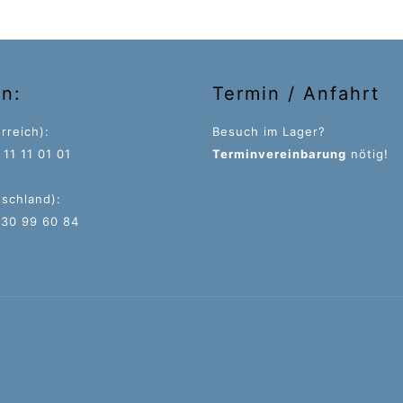
95,83 €
64,17 €.
on:
Termin / Anfahrt
rreich):
Besuch im Lager?
11 11 01 01
Terminvereinbarung
nötig!
tschland):
 30 99 60 84