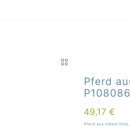
Pferd au
P10808
49,17
€
Pferd aus edlem Holz