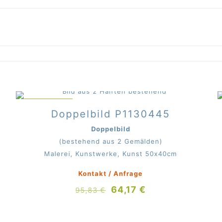
IM ANGEBOT
Doppelbild P1130445
Doppelbild
(bestehend aus 2 Gemälden)
Malerei, Kunstwerke, Kunst 50x40cm
Kontakt / Anfrage
Ursprünglicher
Aktueller
64,17
€
95,83
€
Preis
Preis
war:
ist: