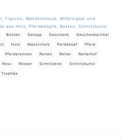
n, Figuren, Wandschmuck, Mitbringsel und
de aus Holz, Pferdeköpfe, Büsten, Schnitzkunst
Büsten
Galopp
Geschenk
Geschenkartikel
zt
Holz
Massivholz
Perdekopf
Pferd
Pferderennen
Reiten
Reiter
Reiterhof
Ross
Rösser
Schnitzerei
Schnitzkunst
Trophäe