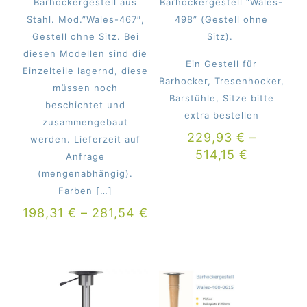
Barhockergestell aus
Barhockergestell “Wales-
Stahl. Mod.”Wales-467″,
498” (Gestell ohne
Gestell ohne Sitz. Bei
Sitz).
diesen Modellen sind die
Ein Gestell für
Einzelteile lagernd, diese
Barhocker, Tresenhocker,
müssen noch
Barstühle, Sitze bitte
beschichtet und
extra bestellen
zusammengebaut
229,93
€
–
werden. Lieferzeit auf
514,15
€
Anfrage
(mengenabhängig).
Farben
[…]
198,31
€
–
281,54
€