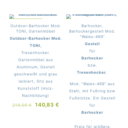
IM ANGEBOT
Outdoor-Barhocker Mod.
Barhocker,
TONI, Gartenmöbel
Barhockergestell Mod.
“Wales-469”
Outdoor-Barhocker Mod.
Gestell
TONI,
für
Tresenhocker.
Barhocker
Gartenmöbel aus
bzw.
Aluminium, Gestell
Tresenhocker.
geschweißt und grau
lackiert, Sitz aus
Mod. “Wales-469” aus
Kunststoff (Holz-
Stahl, mit Fußring bzw
Nachbildung)
Fußstütze. Ein Gestell
Ursprünglicher
Aktueller
140,83
€
214,00
€
für
Preis
Preis
Barhocker
war:
ist:
.
214,00 €
140,83 €.
Preis für größere