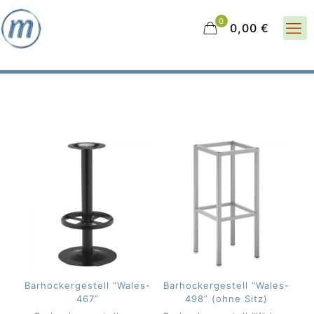
0
0,00 €
Barhockergestell “Wales-
Barhockergestell “Wales-
467”
498” (ohne Sitz)