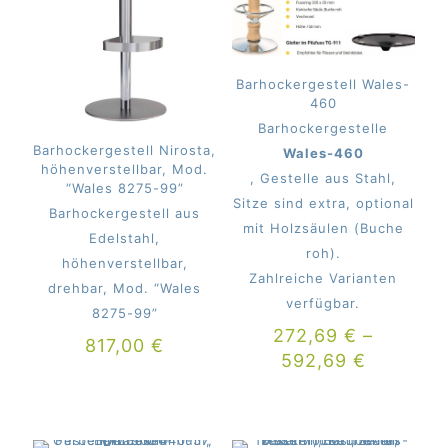
Barhockergestell Wales-
460
Barhockergestelle
Barhockergestell Nirosta,
Wales-460
höhenverstellbar, Mod.
, Gestelle aus Stahl,
“Wales 8275-99”
Sitze sind extra, optional
Barhockergestell aus
mit Holzsäulen (Buche
Edelstahl,
roh).
höhenverstellbar,
Zahlreiche Varianten
drehbar, Mod. “Wales
verfügbar.
8275-99”
272,69
€
–
817,00
€
592,69
€