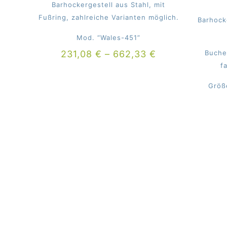
Barhockergestell aus Stahl, mit
Fußring, zahlreiche Varianten möglich.
Barhock
Mod. “Wales-451”
231,08
€
–
662,33
€
Buche
f
Größ