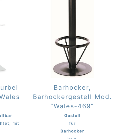
Kurbel
Barhocker,
 Wales
Barhockergestell Mod.
2
“Wales-469”
ellbar
Gestell
htet, mit
für
Barhocker
.
bzw.