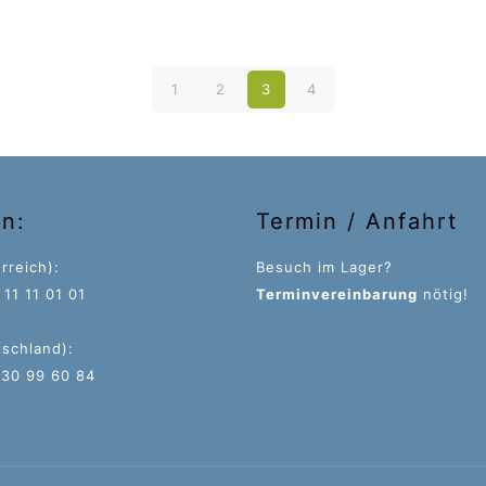
1
2
3
4
on:
Termin / Anfahrt
rreich):
Besuch im Lager?
11 11 01 01
Terminvereinbarung
nötig!
tschland):
 30 99 60 84