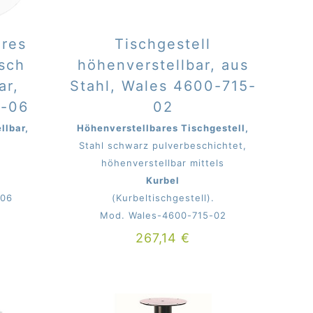
ares
Tischgestell
isch
höhenverstellbar, aus
ar,
Stahl, Wales 4600-715-
0-06
02
llbar,
Höhenverstellbares Tischgestell,
Stahl schwarz pulverbeschichtet,
höhenverstellbar mittels
Kurbel
-06
(Kurbeltischgestell).
Mod. Wales-4600-715-02
267,14
€