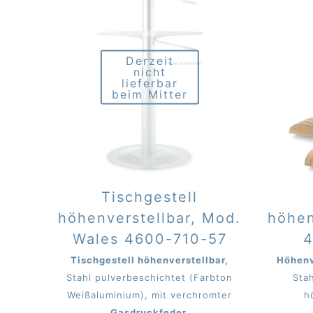
Derzeit
nicht
lieferbar
beim Mitter
Tischgestell
höhenverstellbar, Mod.
höhen
Wales 4600-710-57
4
Tischgestell höhenverstellbar,
Höhenv
Stahl pulverbeschichtet (Farbton
Sta
Weißaluminium), mit verchromter
h
Gasdruckfeder.