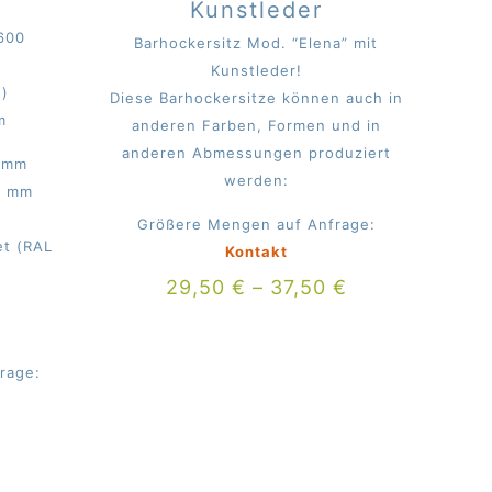
Kunstleder
600
Barhockersitz Mod. “Elena” mit
Kunstleder!
n)
Diese Barhockersitze können auch in
m
anderen Farben, Formen und in
anderen Abmessungen produziert
0 mm
werden:
0 mm
Größere Mengen auf Anfrage:
et (RAL
Kontakt
29,50
€
–
37,50
€
rage: