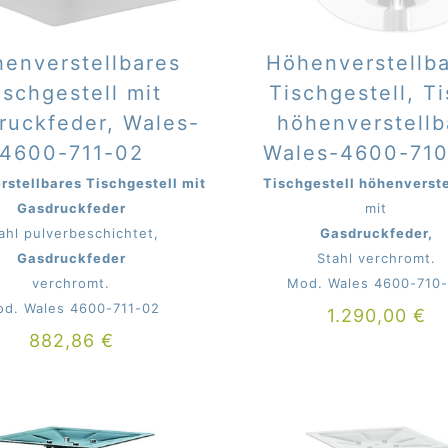
enverstellbares
Höhenverstellb
ischgestell mit
Tischgestell, T
ruckfeder, Wales-
höhenverstellb
4600-711-02
Wales-4600-71
stellbares Tischgestell mit
Tischgestell höhenverste
Gasdruckfeder
mit
ahl pulverbeschichtet,
Gasdruckfeder,
Gasdruckfeder
Stahl verchromt.
verchromt.
Mod. Wales 4600-710
d. Wales 4600-711-02
1.290,00
€
882,86
€