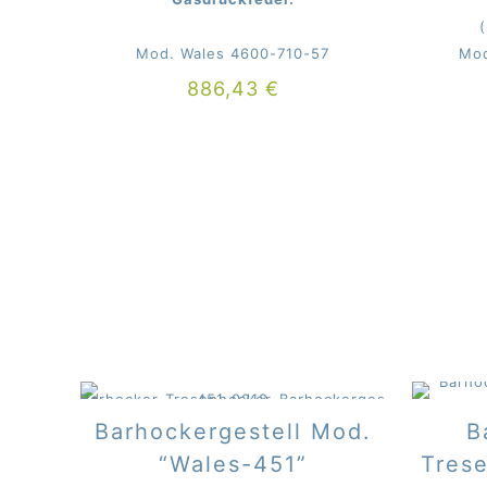
Mod. Wales 4600-710-57
Mod
886,43
€
Barhockergestell Mod.
B
“Wales-451”
Tres