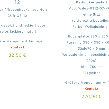
12
Barhockergestell
Mod. Wales-0312-57-4
er / Tresenhocker aus Holz,
ohne Sitz
GUR-GS-12
(bitte extra bestelle
 gebeizt und lackiert oder
Farbe: Weißaluminiu
arblos lackiert (natur).
Bodenplatte 380 x 35
ere Mengen auf Anfrage:
Fussring 350 x 350 x 4
Kontakt
Säule70 x 5 mm
82,50
€
Weissaluminium beschicht
9006)
Höhe 750 mm
Filzgleiter
Größere Mengen auf Anf
Kontakt
276,96
€