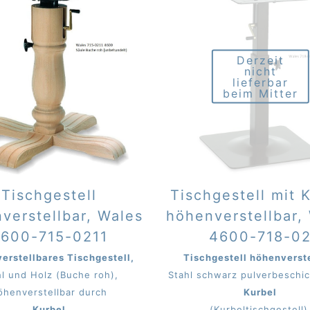
Derzeit
nicht
lieferbar
beim Mitter
Tischgestell
Tischgestell mit 
verstellbar, Wales
höhenverstellbar,
600-715-0211
4600-718-0
erstellbares Tischgestell,
Tischgestell höhenverst
hl und Holz (Buche roh),
Stahl schwarz pulverbeschic
öhenverstellbar durch
Kurbel
Kurbel
(Kurbeltischgestell)