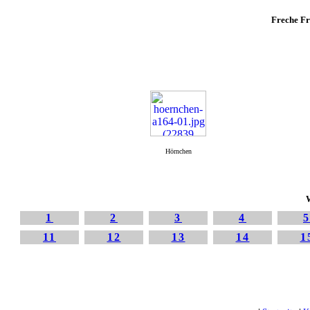
Freche Fr
Hörnchen
W
1
2
3
4
11
12
13
14
1