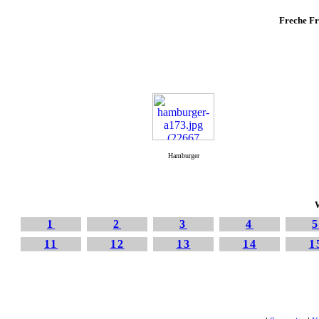
Freche Fr
Hamburger
W
1
2
3
4
11
12
13
14
1