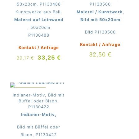
50x20cm, P1130488
P1130500
Kunstwerke aus Bali,
Malerei / Kunstwerk,
Malerei auf Leinwand
Bild mit 50x20cm
, 50x20cm
Bild P1130500
P1130488
Kontakt / Anfrage
Kontakt / Anfrage
32,50
€
Ursprünglicher
Aktueller
33,25
€
39,17
€
Preis
Preis
war:
ist:
39,17 €
33,25 €.
IM ANGEBOT
Indianer-Motiv, Bild mit
Büffel oder Bison,
P1130422
Indianer-Motiv,
Bild mit Büffel oder
Bison, P1130422