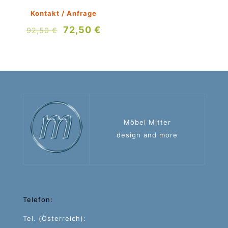
Kontakt / Anfrage
Ursprünglicher
Aktueller
72,50
€
92,50
€
Preis
Preis
war:
ist:
92,50 €
72,50 €.
Möbel Mitter
design and more
Telefon:
Tel. (Österreich):