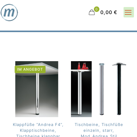
0
0,00 €
IM ANGEBOT
Klappfüße “Andrea F4”,
Tischbeine, Tischfüße
Klapptischbeine,
einzeln, starr,
Tischbeine klappbar
Mod_Andrea_Stil