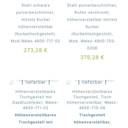
Stahl schwarz
Stahl pulverbeschichtet,
pulverbeschichtet,
Kufen verchromt,
mittels Kurbel
höhenverstellbar mittels
höhenverstellbar
Kurbel
(Kurbeltischgestell).
(Kurbeltischgestell).
Mod.Wales 4600-717-02
Mod. Wales-4600-755-
0206
273,28
€
379,28
€
Derzeit
Derzeit
nicht
nicht
lieferbar
lieferbar
beim
beim
Mitter
Mitter
Höhenverstellbares
Höhenverstellbares
Tischgestell mit
Tischgestell, Tisch
Gasdruckfeder, Wales-
höhenverstellbar, Wales-
4600-711-02
4600-710-06
Höhenverstellbares
Tischgestell
Tischgestell mit
höhenverstellbar,