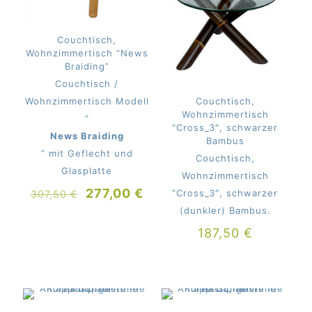
Couchtisch,
Wohnzimmertisch “News
Braiding”
Couchtisch /
Couchtisch,
Wohnzimmertisch Modell
Wohnzimmertisch
“
“Cross_3″, schwarzer
News Braiding
Bambus
” mit Geflecht und
Couchtisch,
Glasplatte
Wohnzimmertisch
Ursprünglicher
Aktueller
277,00
€
“Cross_3″, schwarzer
307,50
€
Preis
Preis
(dunkler) Bambus.
war:
ist:
187,50
€
307,50 €
277,00 €.