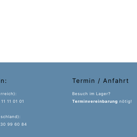
on:
Termin / Anfahrt
rreich):
Besuch im Lager?
11 11 01 01
Terminvereinbarung
nötig!
tschland):
 30 99 60 84