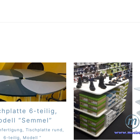
chplatte 6-teilig,
odell “Semmel”
fertigung, Tischplatte rund,
6-teilig, Modell “