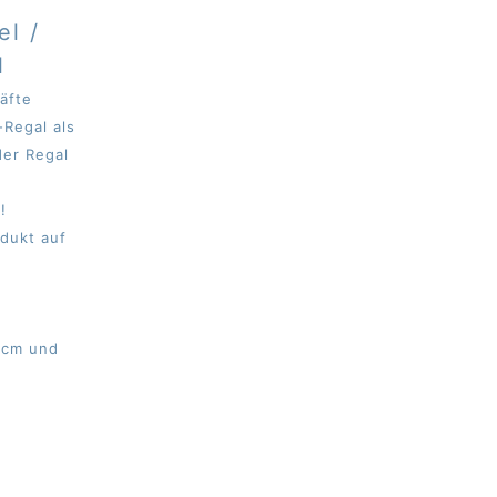
el /
l
äfte
-Regal als
der Regal
!
odukt auf
0cm und