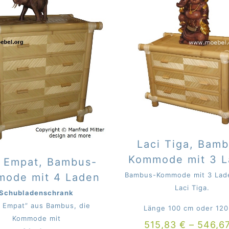
Laci Tiga, Bam
Kommode mit 3 
i Empat, Bambus-
Bambus-Kommode mit 3 Lad
ode mit 4 Laden
Laci Tiga.
Schubladenschrank
i Empat” aus Bambus, die
Länge 100 cm oder 12
Kommode mit
515,83
€
–
546,6