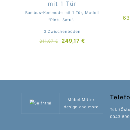
mit 1 Tür
Bambus-Kommode mit 1 Tür, Modell
63
“Pintu Satu”.
3 Zwischenböden
Ursprünglicher
Aktueller
249,17
€
311,67
€
Preis
Preis
war:
ist:
311,67 €
249,17 €.
Telef
Möbel Mitter
design and more
Tel. (Öste
0043 699 