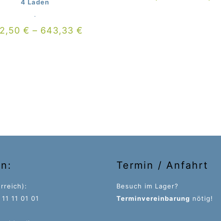
4 Laden
.
2,50
€
–
643,33
€
on:
Termin / Anfahrt
rreich):
Besuch im Lager?
11 11 01 01
Terminvereinbarung
nötig!