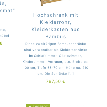
de,
smat”
Hochschrank mit
Kleiderrohr,
Kleiderkasten aus
che,
möbel
Bambus
glicher
Aktueller
€
Diese zweitürigen Bambusschränke
Preis
sind verwendbar als Kleiderschränke
ist:
im Schlafzimmer, Gästezimmer,
€
332,50 €.
Kinderzimmer, Vorraum, etc. Breite ca.
100 cm, Tiefe 65-70 cm, Höhe ca. 210
cm. Die Schränke
[…]
787,50
€
IM ANGEBOT