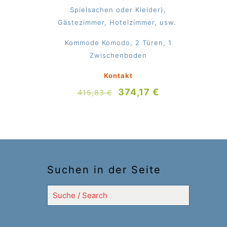
Spielsachen oder Kleider),
Gästezimmer, Hotelzimmer, usw.
Kommode Komodo, 2 Türen, 1
Zwischenboden
Kontakt
Ursprünglicher
Aktueller
374,17
€
415,83
€
Preis
Preis
war:
ist:
415,83 €
374,17 €.
Suchen in der Seite