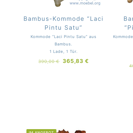
Bambus-Kommode “Laci
Ba
Pintu Satu”
“P
Kommode “Laci Pintu Satu” aus
Kommode 
Bambus.
1 Lade, 1 Tür.
Ursprünglicher
Aktueller
365,83
€
390,00
€
4
Preis
Preis
war:
ist:
390,00 €
365,83 €.
IM ANGEBOT