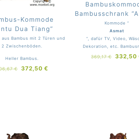
Bambuskommo
Bambusschrank “A
mbus-Kommode
Kommode “
intu Dua Tiang”
Asmat
aus Bambus mit 2 Türen und
“, dafür TV, Video, Wäs
2 Zwischenböden.
Dekoration, etc. Bambus
Ursprün
332,50
369,17
€
Heller Bambus.
Preis
Ursprünglicher
Aktueller
372,50
€
06,67
€
war:
Preis
Preis
369,17 
war:
ist:
406,67 €
372,50 €.