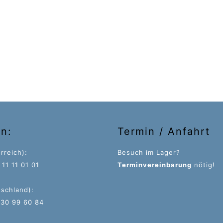
on:
Termin / Anfahrt
rreich):
Besuch im Lager?
11 11 01 01
Terminvereinbarung
nötig!
tschland):
 30 99 60 84