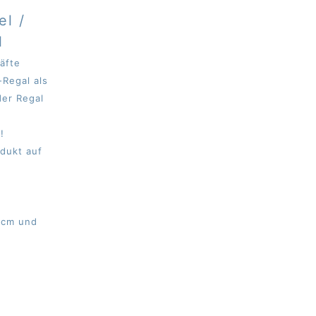
el /
l
äfte
-Regal als
der Regal
!
odukt auf
0cm und