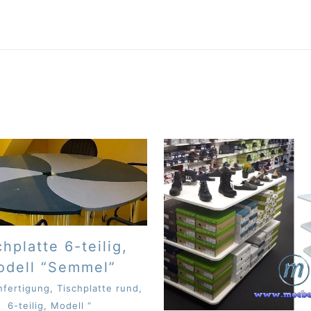
chplatte 6-teilig,
odell “Semmel”
fertigung, Tischplatte rund,
6-teilig, Modell “