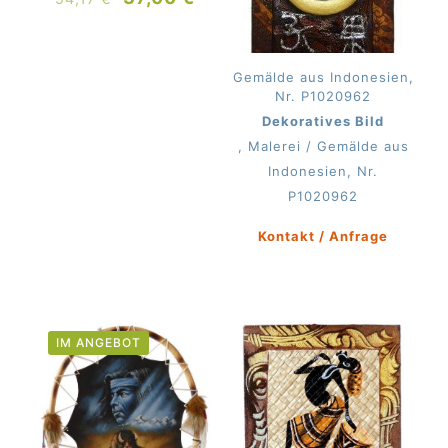
Preis
Preis
war:
ist:
54,17 €
37,00 €.
Gemälde aus Indonesien,
Nr. P1020962
Dekoratives Bild
, Malerei / Gemälde aus
Indonesien, Nr.
P1020962
Kontakt / Anfrage
IM ANGEBOT