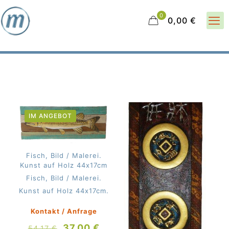
0
0,00 €
IM ANGEBOT
Fisch, Bild / Malerei.
Kunst auf Holz 44x17cm
Fisch, Bild / Malerei.
Kunst auf Holz 44x17cm.
Kontakt / Anfrage
Ursprünglicher
Aktueller
37,00
€
54,17
€