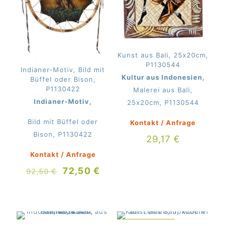
Kunst aus Bali, 25x20cm,
P1130544
Indianer-Motiv, Bild mit
Kultur aus Indonesien,
Büffel oder Bison,
P1130422
Malerei aus Bali,
Indianer-Motiv,
25x20cm, P1130544
Bild mit Büffel oder
Kontakt / Anfrage
Bison, P1130422
29,17
€
Kontakt / Anfrage
Ursprünglicher
Aktueller
72,50
€
92,50
€
Preis
Preis
war:
ist:
92,50 €
72,50 €.
IM ANGEBOT