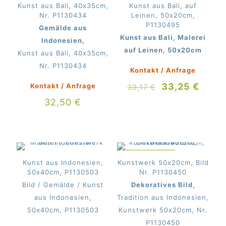
Kunst aus Bali, 40x35cm,
Kunst aus Bali, auf
Nr. P1130434
Leinen, 50x20cm,
P1130495
Gemälde aus
Kunst aus Bali, Malerei
Indonesien,
auf Leinen, 50x20cm
Kunst aus Bali, 40x35cm,
Nr. P1130434
Kontakt / Anfrage
Ursprüngliche
Aktue
33,25
€
Kontakt / Anfrage
39,17
€
Preis
Preis
32,50
€
war:
ist:
39,17 €
33,25
IM ANGEBOT
Kunst aus Indonesien,
Kunstwerk 50x20cm, Bild
50x40cm, P1130503
Nr. P1130450
Bild / Gemälde / Kunst
Dekoratives Bild,
aus Indonesien,
Tradition aus Indonesien,
50x40cm, P1130503
Kunstwerk 50x20cm, Nr.
P1130450