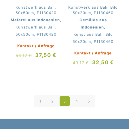
IM ANGEBOT
IM ANGEBOT
Kunstwerk aus Bali,
Kunstwerk aus Bali, Bild
50x50cm, P1130420
50x20cm, P1130460
Malerei aus Indonesien,
Gemälde aus
Kunstwerk aus Bali,
Indonesien,
50x50cm, P1130420
Kunst aus Bali, Bild
50x20cm, P1130460
Kontakt / Anfrage
Kontakt / Anfrage
Ursprünglicher
Aktueller
37,50
€
54,17
€
Preis
Preis
Ursprüngliche
Aktue
32,50
€
49,17
€
war:
ist:
Preis
Preis
54,17 €
37,50 €.
war:
ist:
49,17 €
32,50
1
2
3
4
5