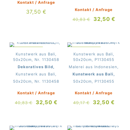
Kontakt / Anfrage
Kontakt / Anfrage
37,50
€
Ursprünglich
Aktue
32,50
€
40,83
€
Preis
Preis
war:
ist:
40,83 €
32,50
IM ANGEBOT
IM ANGEBOT
Kunstwerk aus Bali,
Kunstwerk aus Bali,
50x20cm, Nr. 1130458
50x20cm, P1130455
Dekoratives Bild,
Malerei aus Indonesien,
Kunstwerk aus Bali,
Kunstwerk aus Bali,
50x20cm, Nr. 1130458
50x20cm, P1130455
Kontakt / Anfrage
Kontakt / Anfrage
Ursprünglicher
Aktueller
Ursprüngliche
Aktue
32,50
€
32,50
€
40,83
€
49,17
€
Preis
Preis
Preis
Preis
war:
ist:
war:
ist:
40,83 €
32,50 €.
49,17 €
32,50