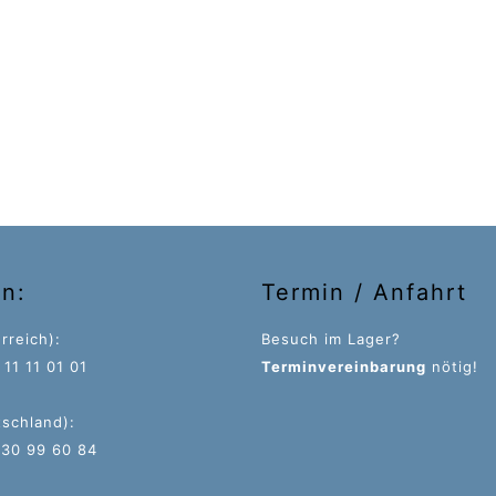
on:
Termin / Anfahrt
rreich):
Besuch im Lager?
11 11 01 01
Terminvereinbarung
nötig!
tschland):
 30 99 60 84