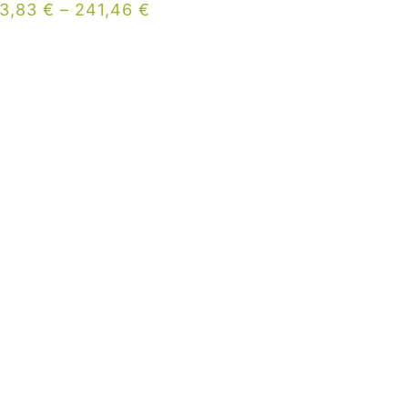
23,83
€
–
241,46
€