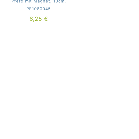
Pferd mit Magnet, 10cm,
PF1080045
6,25
€