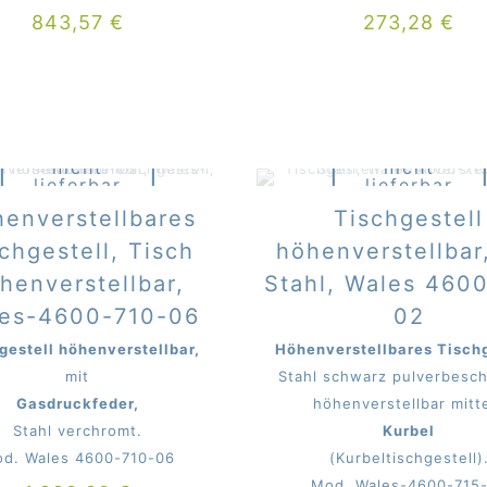
843,57
€
273,28
€
Derzeit
Derzeit
nicht
nicht
lieferbar
lieferbar
beim Mitter
beim Mitter
enverstellbares
Tischgestell
chgestell, Tisch
höhenverstellbar
henverstellbar,
Stahl, Wales 460
es-4600-710-06
02
gestell höhenverstellbar,
Höhenverstellbares Tischg
mit
Stahl schwarz pulverbesch
Gasdruckfeder,
höhenverstellbar mitt
Stahl verchromt.
Kurbel
d. Wales 4600-710-06
(Kurbeltischgestell)
Mod. Wales-4600-715