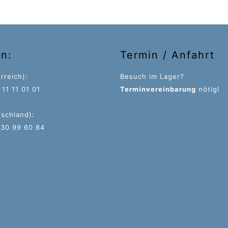
on:
Termin / Anfahrt
rreich):
Besuch im Lager?
11 11 01 01
Terminvereinbarung
nötig!
tschland):
 30 99 60 84