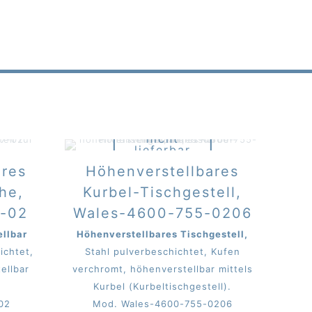
Derzeit
nicht
lieferbar
beim Mitter
ares
Höhenverstellbares
che,
Kurbel-Tischgestell,
7-02
Wales-4600-755-0206
ellbar
Höhenverstellbares Tischgestell,
ichtet,
Stahl pulverbeschichtet, Kufen
ellbar
verchromt, höhenverstellbar mittels
.
Kurbel (Kurbeltischgestell).
02
Mod. Wales-4600-755-0206