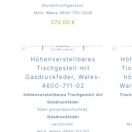
(Kurbeltischgestell).
Mod. Wales 4600-750-0206
370,00
€
Derzeit
nicht
lieferbar
beim Mitter
Höhenverstellbares
Höh
Tischgestell mit
Tis
Gasdruckfeder, Wales-
hö
4600-711-02
Wal
Höhenverstellbares Tischgestell mit
Tisch
Gasdruckfeder
Stahl pulverbeschichtet,
Gasdruckfeder
verchromt.
Mo
Mod. Wales 4600-711-02