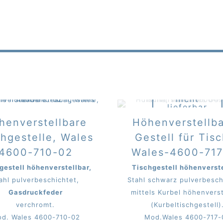
Derzeit
nicht
lieferbar
beim Mitter
henverstellbare
Höhenverstellb
chgestelle, Wales
Gestell für Tis
4600-710-02
Wales-4600-71
gestell höhenverstellbar,
Tischgestell höhenverst
ahl pulverbeschichtet,
Stahl schwarz pulverbesch
Gasdruckfeder
mittels Kurbel höhenverst
verchromt.
(Kurbeltischgestell)
d. Wales 4600-710-02
Mod.Wales 4600-717-