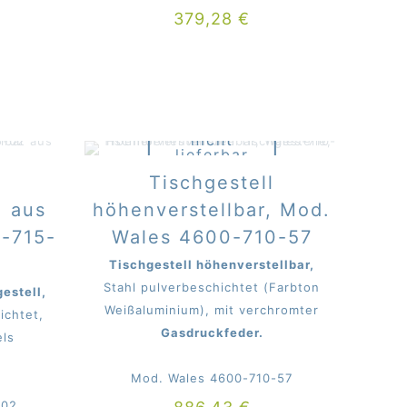
379,28
€
Derzeit
nicht
lieferbar
beim Mitter
Tischgestell
, aus
höhenverstellbar, Mod.
0-715-
Wales 4600-710-57
Tischgestell höhenverstellbar,
Stahl pulverbeschichtet (Farbton
estell,
Weißaluminium), mit verchromter
ichtet,
Gasdruckfeder.
els
Mod. Wales 4600-710-57
.
-02