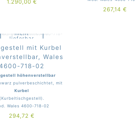
1.290,00
€
267,14
€
Derzeit
nicht
lieferbar
beim Mitter
gestell mit Kurbel
verstellbar, Wales
4600-718-02
gestell höhenverstellbar
hwarz pulverbeschichtet, mit
Kurbel
(Kurbeltischgestell).
d. Wales 4600-718-02
294,72
€