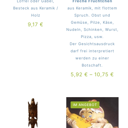
Löffel oder Gabel,
Freche Früchtchen
Besteck aus Keramik /
aus Keramik, mit flottem
Holz
Spruch. Obst und
Gemüse, Pilze, Käse,
9,17
€
Nudeln, Schinken, Wurst,
Pizza, usw.
Der Gesichtsausdruck
darf frei interpretiert
werden zu einer
Botschaft.
5,92
€
–
10,75
€
IM ANGEBOT