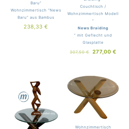
Baru”
Couchtisch /
Wohnzimmertisch “News
Wohnzimmertisch Modell
Baru” aus Bambus
“
238,33
€
News Braiding
” mit Geflecht und
Glasplatte
Ursprünglich
Aktu
277,00
€
307,50
€
Preis
Prei
war:
ist:
307,50 €
277,
Wohnzimmertisch