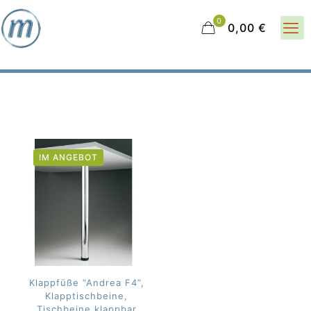
0
0,00 €
IM ANGEBOT
Klappfüße “Andrea F4”,
Klapptischbeine,
Tischbeine klappbar