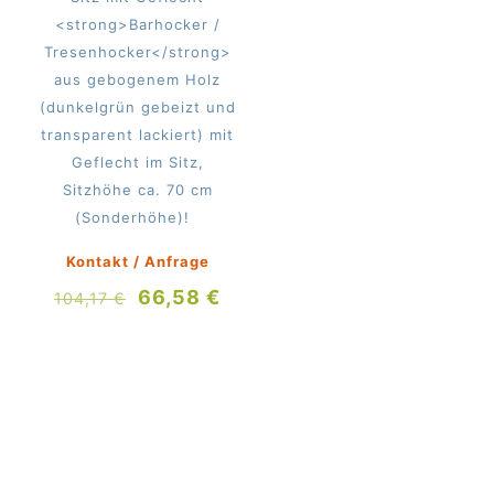
<strong>Barhocker /
Tresenhocker</strong>
aus gebogenem Holz
(dunkelgrün gebeizt und
transparent lackiert) mit
Geflecht im Sitz,
Sitzhöhe ca. 70 cm
(Sonderhöhe)!
Kontakt / Anfrage
Ursprünglicher
Aktueller
66,58
€
104,17
€
Preis
Preis
war:
ist:
104,17 €
66,58 €.