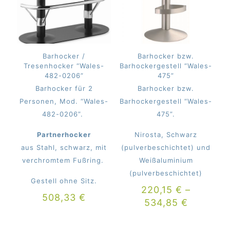
Barhocker /
Barhocker bzw.
Tresenhocker “Wales-
Barhockergestell “Wales-
482-0206”
475”
Barhocker für 2
Barhocker bzw.
Personen, Mod. “Wales-
Barhockergestell “Wales-
482-0206”.
475”.
Partnerhocker
Nirosta, Schwarz
aus Stahl, schwarz, mit
(pulverbeschichtet) und
verchromtem Fußring.
Weißaluminium
(pulverbeschichtet)
Gestell ohne Sitz.
220,15
€
–
508,33
€
534,85
€