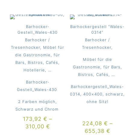
Barhocker-
Barhockergestell “Wales-
Gestell_Wales-430
0314”
Barhocker /
Barhocker /
Tresenhocker, Möbel für
Tresenhocker,
die Gastronomie, für
Möbel für die
Bars, Bistros, Cafés,
Gastronomie, für Bars,
Hotellerie, …
Bistros, Cafés, …
Barhocker-
Barhockergestell_Wales-
Gestell_Wales-430
0314, 400×400, schwarz,
2 Farben möglich,
ohne Sitz!
Schwarz und Chrom
173,92
€
–
224,08
€
–
310,00
€
655,38
€