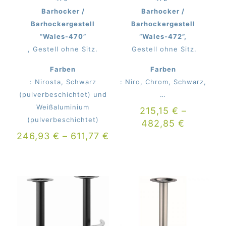
Barhocker /
Barhocker /
Barhockergestell
Barhockergestell
“Wales-470”
“Wales-472”,
, Gestell ohne Sitz.
Gestell ohne Sitz.
Farben
Farben
: Nirosta, Schwarz
: Niro, Chrom, Schwarz,
(pulverbeschichtet) und
…
Weißaluminium
215,15
€
–
(pulverbeschichtet)
482,85
€
246,93
€
–
611,77
€