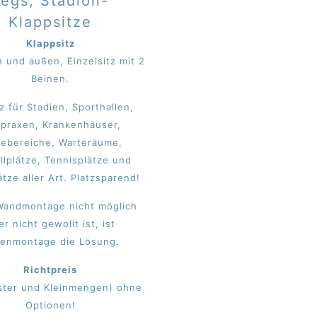
Legs, Stadion-
Klappsitze
Klappsitz
n und außen, Einzelsitz mit 2
Beinen.
tz für Stadien, Sporthallen,
tpraxen, Krankenhäuser,
tebereiche, Warteräume,
llplätze, Tennisplätze und
ätze aller Art. Platzsparend!
andmontage nicht möglich
er nicht gewollt ist, ist
enmontage die Lösung.
Richtpreis
ster und Kleinmengen) ohne
Optionen!