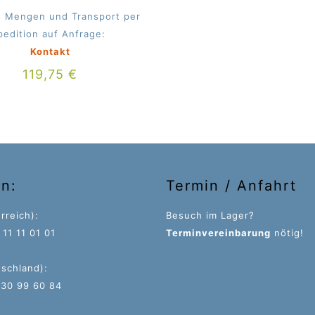
 Mengen und Transport per
pedition auf Anfrage:
Kontakt
119,75
€
on:
Termin / Anfahrt
rreich):
Besuch im Lager?
11 11 01 01
Terminvereinbarung
nötig!
tschland):
 30 99 60 84