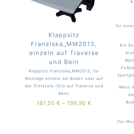
für inne
Klappsitz
Franziska_MM2013,
Ein Si
einzeln auf Traverse
Arz
War
und Bein
Fußba
Klappsitz Franziska_MM2013, für
Sportpl
Montage einzeln am Boden oder auf
der Trittstufe (Sitz auf Traverse und
Wenn W
Bein)
od
Bod
187,50
€
–
199,90
€
(für Mu