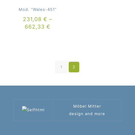
Mod. “Wales-451”
231,08
€
–
662,33
€
1
2
Möbel Mitter
design and more