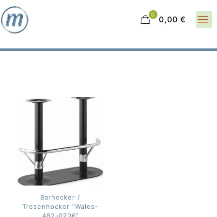
0
0,00 €
Barhocker /
Tresenhocker “Wales-
482-0206”