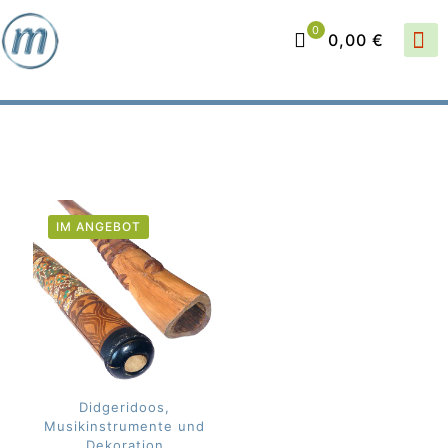
0
0,00 €
IM ANGEBOT
Didgeridoos,
Musikinstrumente und
Dekoration